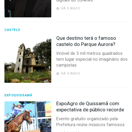
-
Desenvolvido
HÁ 3 ANOS
por
Hesea
Tecnologia
e
CASTELO
Sistemas
Que destino terá o famoso
castelo do Parque Aurora?
Imóvel de 3 mil metros quadrados
tem lugar especial no imaginário dos
campistas
HÁ 3 ANOS
EXPOQUISSAMÃ
ExpoAgro de Quissamã com
expectativa de público recorde
Evento gratuito organizado pela
Prefeitura reúne músicos famosos