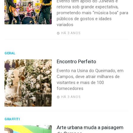
Evento tem apoio do J3News e
retorna sob grande expectativa,
prometendo mais “música boa” para
públicos de gostos e idades
variados
HÁ 3 ANOS
GERAL
Encontro Perfeito
Evento na Usina do Queimado, em
Campos, deve atrair milhares de
visitantes e mais de 100
fornecedores
HÁ 3 ANOS
GRAFFITI
Arte urbana muda a paisagem