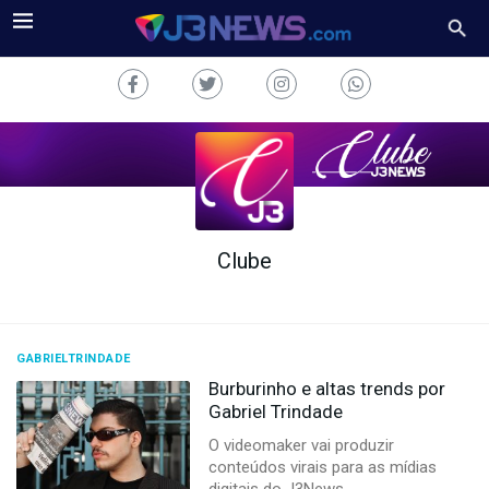
Clube
J3NEWS
TV
COLUNAS
GABRIELTRINDADE
Burburinho e altas trends por
FALE
Gabriel Trindade
CONOSCO
O videomaker vai produzir
Copyright
conteúdos virais para as mídias
2024
digitais do J3News