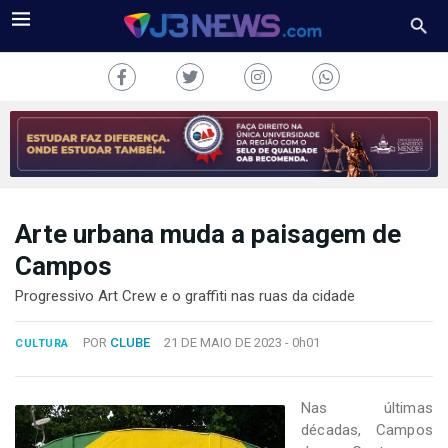
Arte urbana muda a paisagem de
J3NEWS
Campos
TV
Progressivo Art Crew e o graffiti nas ruas da cidade
COLUNAS
POR
CLUBE
21 DE MAIO DE 2023 -
0h01
CULTURA
FALE
CONOSCO
Nas últimas
Copyright
décadas, Campos
2024