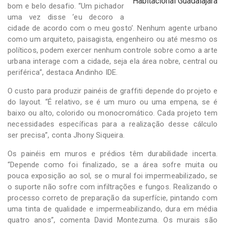
Habitacional Guadalajara
bom e belo desafio. “Um pichador
uma vez disse ‘eu decoro a
cidade de acordo com o meu gosto’. Nenhum agente urbano
como um arquiteto, paisagista, engenheiro ou até mesmo os
políticos, podem exercer nenhum controle sobre como a arte
urbana interage com a cidade, seja ela área nobre, central ou
periférica”, destaca Andinho IDE.
O custo para produzir painéis de graffiti depende do projeto e
do layout. “É relativo, se é um muro ou uma empena, se é
baixo ou alto, colorido ou monocromático. Cada projeto tem
necessidades específicas para a realização desse cálculo
ser precisa”, conta Jhony Siqueira.
Os painéis em muros e prédios têm durabilidade incerta.
“Depende como foi finalizado, se a área sofre muita ou
pouca exposição ao sol, se o mural foi impermeabilizado, se
o suporte não sofre com infiltrações e fungos. Realizando o
processo correto de preparação da superfície, pintando com
uma tinta de qualidade e impermeabilizando, dura em média
quatro anos”, comenta David Montezuma. Os murais são