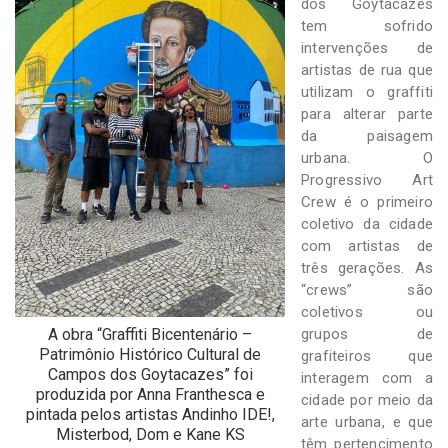
-
dos Goytacazes
Desenvolvido
tem sofrido
por
intervenções de
Hesea
artistas de rua que
Tecnologia
utilizam o graffiti
e
para alterar parte
Sistemas
da paisagem
urbana. O
Progressivo Art
Crew é o primeiro
coletivo da cidade
com artistas de
três gerações. As
“crews” são
coletivos ou
A obra “Graffiti Bicentenário –
grupos de
Patrimônio Histórico Cultural de
grafiteiros que
Campos dos Goytacazes” foi
interagem com a
produzida por Anna Franthesca e
cidade por meio da
pintada pelos artistas Andinho IDE!,
arte urbana, e que
Misterbod, Dom e Kane KS
têm pertencimento