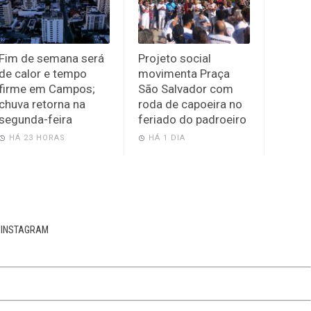
Fim de semana será
Projeto social
de calor e tempo
movimenta Praça
firme em Campos;
São Salvador com
chuva retorna na
roda de capoeira no
segunda-feira
feriado do padroeiro
HÁ 23 HORAS
HÁ 1 DIA
INSTAGRAM