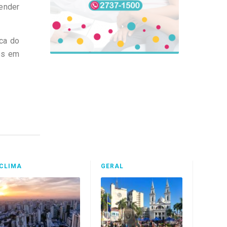
ender
ica do
ões em
CLIMA
GERAL