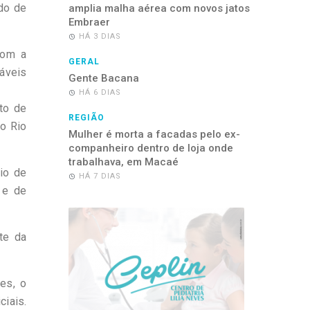
rdo de
amplia malha aérea com novos jatos
Embraer
HÁ 3 DIAS
com a
GERAL
sáveis
Gente Bacana
HÁ 6 DIAS
to de
REGIÃO
o Rio
Mulher é morta a facadas pelo ex-
companheiro dentro de loja onde
trabalhava, em Macaé
io de
HÁ 7 DIAS
 e de
te da
es, o
iais.