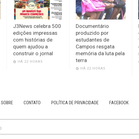
J3News celebra 500
Documentário
edições impressas
produzido por
com histórias de
estudantes de
quem ajudou a
Campos resgata
construir o jornal
memória da luta pela
terra
HÁ 22 HORAS
HÁ 22 HORAS
SOBRE
CONTATO
POLÍTICA DE PRIVACIDADE
FACEBOOK
0