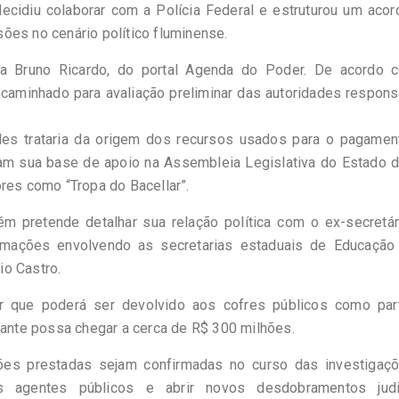
 decidiu colaborar com a Polícia Federal e estruturou um aco
ões no cenário político fluminense.
sta Bruno Ricardo, do portal Agenda do Poder. De acordo 
ncaminhado para avaliação preliminar das autoridades respon
les trataria da origem dos recursos usados para o pagamen
m sua base de apoio na Assembleia Legislativa do Estado d
res como “Tropa do Bacellar”.
ém pretende detalhar sua relação política com o ex-secretár
rmações envolvendo as secretarias estaduais de Educação
io Castro.
r que poderá ser devolvido aos cofres públicos como par
tante possa chegar a cerca de R$ 300 milhões.
es prestadas sejam confirmadas no curso das investigaçõ
s agentes públicos e abrir novos desdobramentos judic