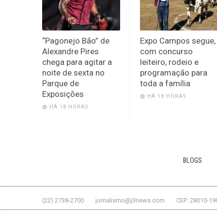
“Pagonejo Bão” de
Expo Campos segue,
Alexandre Pires
com concurso
chega para agitar a
leiteiro, rodeio e
noite de sexta no
programação para
Parque de
toda a família
Exposições
HÁ 18 HORAS
HÁ 18 HORAS
BLOGS
(22) 2738-2700
jornalismo@j3news.com
CEP: 28010-19