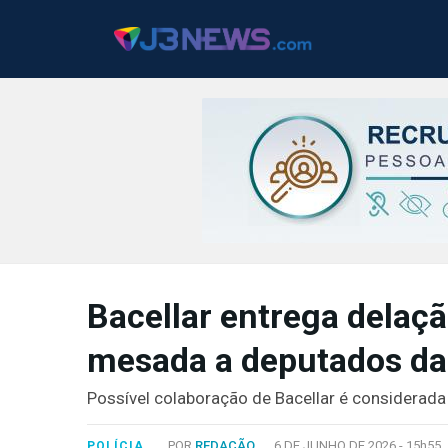
J3NEWS
TV
Bacellar entrega delaçã
COLUNAS
mesada a deputados da 
FALE
CONOSCO
Possível colaboração de Bacellar é considerada
Copyright
2024
POR
REDAÇÃO
6 DE JUNHO DE 2026 -
15h55
POLÍCIA