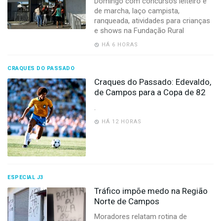
Domingo com concursos leiteiro e
-
de marcha, laço campista,
Desenvolvido
ranqueada, atividades para crianças
por
e shows na Fundação Rural
Hesea
Tecnologia
HÁ 6 HORAS
e
Sistemas
CRAQUES DO PASSADO
Craques do Passado: Edevaldo,
de Campos para a Copa de 82
.
HÁ 12 HORAS
ESPECIAL J3
Tráfico impõe medo na Região
Norte de Campos
Moradores relatam rotina de