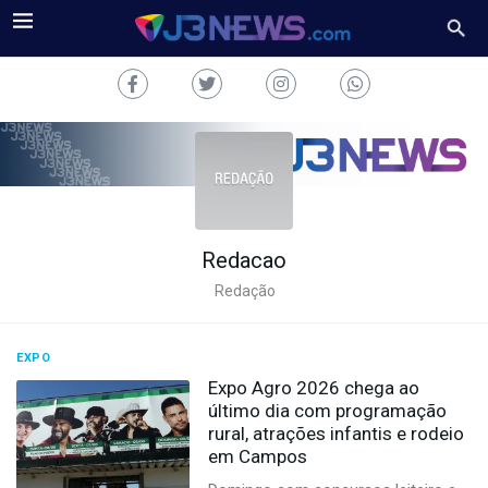
Redacao
J3NEWS
Redação
TV
COLUNAS
EXPO
Expo Agro 2026 chega ao
FALE
último dia com programação
CONOSCO
rural, atrações infantis e rodeio
Copyright
em Campos
2024