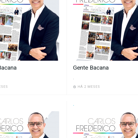
Bacana
Gente Bacana
.
ESES
HÁ 2 MESES
.