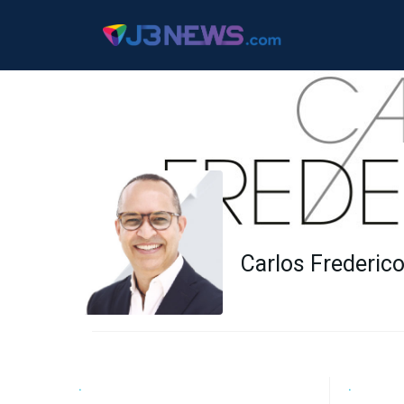
J3NEWS
TV
Carlos Frederic
COLUNAS
FALE
CONOSCO
Copyright
.
.
2024