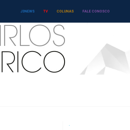
J3NEWS
TV
COLUNAS
FALE CONOSCO
o
.