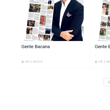
Gente Bacana
Gente 
.
.
HÁ 2 MESES
HÁ 2 M