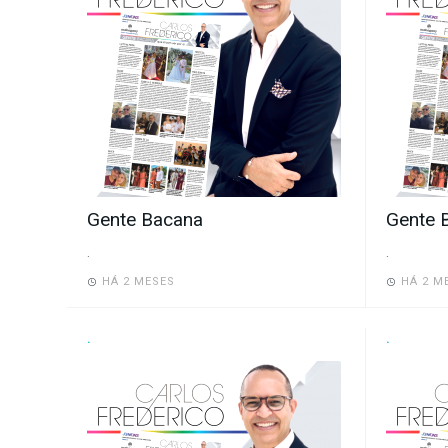
Gente Bacana
Gente 
.
.
HÁ 2 MESES
HÁ 2 M
.
.