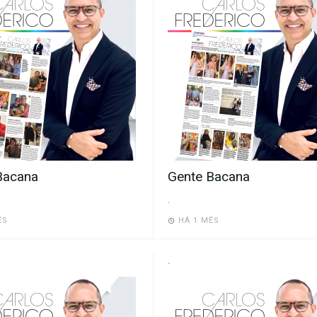
Bacana
Gente Bacana
.
ÊS
HÁ 1 MÊS
.