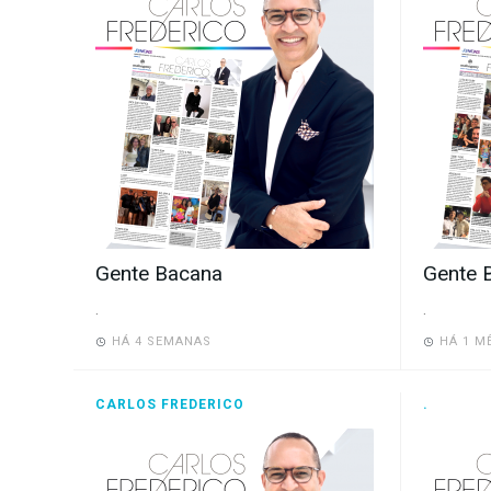
Gente Bacana
Gente 
.
.
HÁ 4 SEMANAS
HÁ 1 M
CARLOS FREDERICO
.