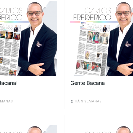
Bacana!
Gente Bacana
.
EMANAS
HÁ 3 SEMANAS
.