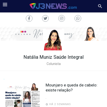
Natália Muniz Saúde Integral
J3NEWS
Colunista
TV
COLUNAS
.
Mounjaro e queda de cabelo:
FALE
existe relação?
CONOSCO
.
Copyright
2024
HÁ 2 SEMANAS