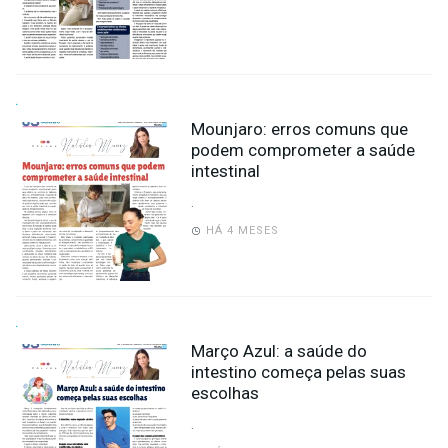
-
Desenvolvido
por
Hesea
Tecnologia
e
.
Sistemas
Mounjaro: erros comuns que
podem comprometer a saúde
intestinal
.
HÁ 4 MESES
.
Março Azul: a saúde do
intestino começa pelas suas
escolhas
.