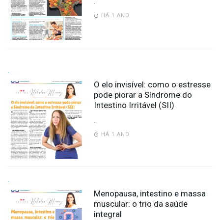
.
HÁ 1 ANO
.
O elo invisível: como o estresse
pode piorar a Síndrome do
Intestino Irritável (SII)
.
HÁ 1 ANO
.
Menopausa, intestino e massa
muscular: o trio da saúde
integral