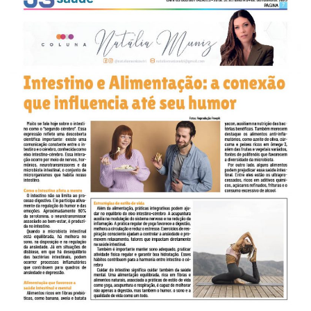
-
Desenvolvido
por
Hesea
Tecnologia
e
Sistemas