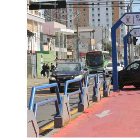
-
Desenvolvido
por
Hesea
Tecnologia
e
Sistemas