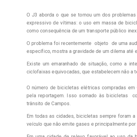
O J3 aborda o que se tornou um dos problemas 
expressivo de vítimas: o uso em massa de bicicl
como consequência de um transporte público inexist
O problema foi recentemente objeto de uma audi
específico, mostra a gravidade de um dilema até e
Existe um emaranhado de situação, como a inter
ciclofaixas equivocadas, que estabelecem não a 
O número de bicicletas elétricas compradas em 
pela reportagem. Isso somado às bicicletas c
trânsito de Campos.
Em todas as cidades, bicicletas sempre foram a 
veículo que não emite gases e principalmente por
Em uma cidade de relevo favorável ao uso da bi