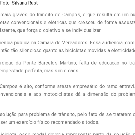
Foto: Silvana Rust
mais graves do trânsito de Campos, e que resulta em um n
etas convencionais e elétricas que cresceu de forma assust
ente, que força o coletivo a se individualizar.
ência pública na Câmara de Vereadores. Essa audiência, com
ntão tão silencioso quanto as bicicletas movidas a eletricidad
dição da Ponte Barcelos Martins, falta de educação no trân
tempestade perfeita, mas sim o caos.
Campos é alto, conforme atesta empresário do ramo entrevi
onvencionais e aos motociclistas dá a dimensão do proble
solução para problema de trânsito, pelo fato de se tratarem
 ser um exercício físico recomendado a todos.
cicleta, esse modal deveria representar parte da solução p