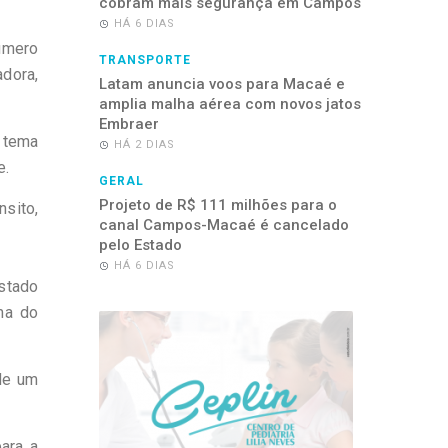
cobram mais segurança em Campos
HÁ 6 DIAS
úmero
TRANSPORTE
adora,
Latam anuncia voos para Macaé e
amplia malha aérea com novos jatos
Embraer
 tema
HÁ 2 DIAS
e.
GERAL
Projeto de R$ 111 milhões para o
sito,
canal Campos-Macaé é cancelado
pelo Estado
HÁ 6 DIAS
stado
ma do
 de um
ara a