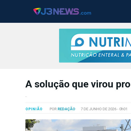
J3NEWS
A solução que virou pr
TV
COLUNAS
.
FALE
POR
REDAÇÃO
7 DE JUNHO DE 2026 -
0h01
OPINIÃO
CONOSCO
Copyright
2024