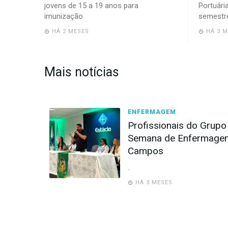
jovens de 15 a 19 anos para
Portuári
imunização
semestr
HÁ 2 MESES
HÁ 3 
Mais notícias
ENFERMAGEM
Profissionais do Grupo
Semana de Enfermagem
Campos
.
HÁ 3 MESES