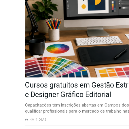
-
Desenvolvido
por
Hesea
Tecnologia
e
Sistemas
Cursos gratuitos em Gestão Est
e Designer Gráfico Editorial
Capacitações têm inscrições abertas em Campos do
qualificar profissionais para o mercado de trabalho na
HÁ 4 DIAS