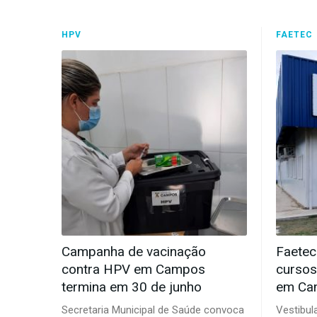
HPV
FAETEC
Campanha de vacinação
Faetec
contra HPV em Campos
cursos
termina em 30 de junho
em Ca
Secretaria Municipal de Saúde convoca
Vestibul