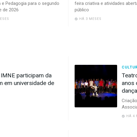
a e Pedagogia para o segundo
feira criativa e atividades aber
e de 2026
público
MESES
HÁ 3 MESES
CULTU
 IMNE participam da
Teatr
 em universidade de
anos 
danç
Criação
Associa
HÁ 4