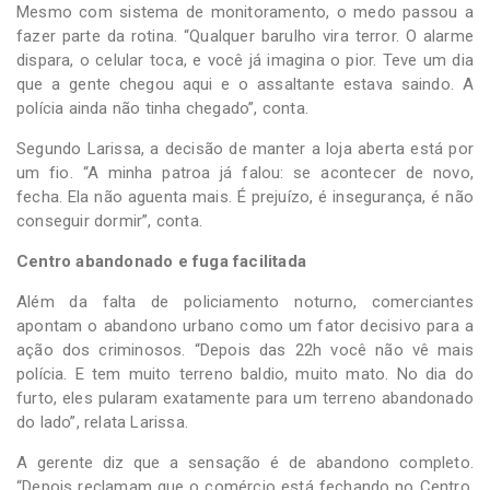
Mesmo com sistema de monitoramento, o medo passou a
fazer parte da rotina. “Qualquer barulho vira terror. O alarme
dispara, o celular toca, e você já imagina o pior. Teve um dia
que a gente chegou aqui e o assaltante estava saindo. A
polícia ainda não tinha chegado”, conta.
Segundo Larissa, a decisão de manter a loja aberta está por
um fio. “A minha patroa já falou: se acontecer de novo,
fecha. Ela não aguenta mais. É prejuízo, é insegurança, é não
conseguir dormir”, conta.
Centro abandonado e fuga facilitada
Além da falta de policiamento noturno, comerciantes
apontam o abandono urbano como um fator decisivo para a
ação dos criminosos. “Depois das 22h você não vê mais
polícia. E tem muito terreno baldio, muito mato. No dia do
furto, eles pularam exatamente para um terreno abandonado
do lado”, relata Larissa.
A gerente diz que a sensação é de abandono completo.
“Depois reclamam que o comércio está fechando no Centro.