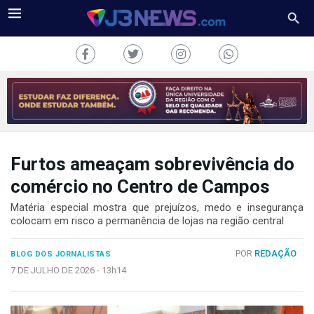
Furtos ameaçam sobrevivência do
J3NEWS
comércio no Centro de Campos
TV
Matéria especial mostra que prejuízos, medo e insegurança
colocam em risco a permanência de lojas na região central
COLUNAS
POR
REDAÇÃO
BLOG DOS JORNALISTAS
FALE
CONOSCO
7 DE JULHO DE 2026 -
13h14
Copyright
2024