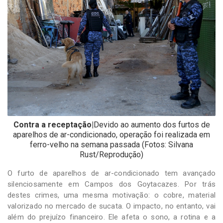
-
Desenvolvido
por
Hesea
Tecnologia
e
Sistemas
Contra a receptação|
Devido ao aumento dos furtos de
aparelhos de ar-condicionado, operação foi realizada em
ferro-velho na semana passada (Fotos: Silvana
Rust/Reprodução)
O furto de aparelhos de ar-condicionado tem avançado
silenciosamente em Campos dos Goytacazes. Por trás
destes crimes, uma mesma motivação: o cobre, material
valorizado no mercado de sucata. O impacto, no entanto, vai
além do prejuízo financeiro. Ele afeta o sono, a rotina e a