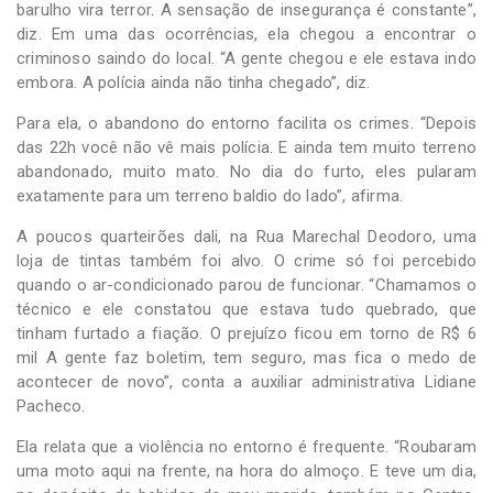
barulho vira terror. A sensação de insegurança é constante”,
diz. Em uma das ocorrências, ela chegou a encontrar o
criminoso saindo do local. “A gente chegou e ele estava indo
embora. A polícia ainda não tinha chegado”, diz.
Para ela, o abandono do entorno facilita os crimes. “Depois
das 22h você não vê mais polícia. E ainda tem muito terreno
abandonado, muito mato. No dia do furto, eles pularam
exatamente para um terreno baldio do lado”, afirma.
A poucos quarteirões dali, na Rua Marechal Deodoro, uma
loja de tintas também foi alvo. O crime só foi percebido
quando o ar-condicionado parou de funcionar. “Chamamos o
técnico e ele constatou que estava tudo quebrado, que
tinham furtado a fiação. O prejuízo ficou em torno de R$ 6
mil A gente faz boletim, tem seguro, mas fica o medo de
acontecer de novo”, conta a auxiliar administrativa Lidiane
Pacheco.
Ela relata que a violência no entorno é frequente. “Roubaram
uma moto aqui na frente, na hora do almoço. E teve um dia,