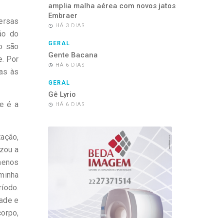
amplia malha aérea com novos jatos
Embraer
ersas
HÁ 3 DIAS
ão do
GERAL
o são
Gente Bacana
e. Por
HÁ 6 DIAS
das às
GERAL
Gê Lyrio
e é a
HÁ 6 DIAS
tação,
izou a
 menos
minha
íodo.
dade e
corpo,