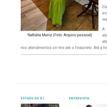
El
es
sa
A 
Nathália Muniz (Foto: Arquivo pessoal)
at
at
nos atendimentos on-line até o finalzinho. Até a h
ESTADO DO RJ
ENTREVISTA