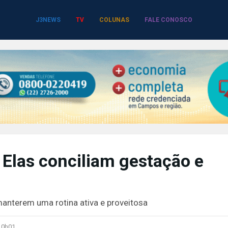
J3NEWS
TV
COLUNAS
FALE CONOSCO
Elas conciliam gestação e
anterem uma rotina ativa e proveitosa
-
0h01