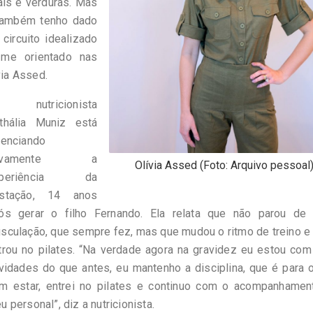
ais e verduras. Mas
 também tenho dado
ircuito idealizado
 me orientado nas
via Assed.
 nutricionista
thália Muniz está
venciando
ovamente a
Olívia Assed (Foto: Arquivo pessoal
xperiência da
stação, 14 anos
ós gerar o filho Fernando. Ela relata que não parou de 
sculação, que sempre fez, mas que mudou o ritmo de treino e
trou no pilates. “Na verdade agora na gravidez eu estou co
ividades do que antes, eu mantenho a disciplina, que é para
m estar, entrei no pilates e continuo com o acompanhamen
u personal”, diz a nutricionista.