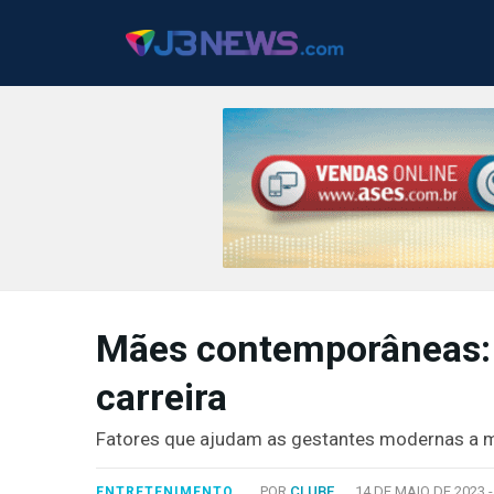
J3NEWS
TV
Mães contemporâneas: 
COLUNAS
carreira
FALE
CONOSCO
Fatores que ajudam as gestantes modernas a m
Copyright
2024
POR
CLUBE
14 DE MAIO DE 2023 
ENTRETENIMENTO