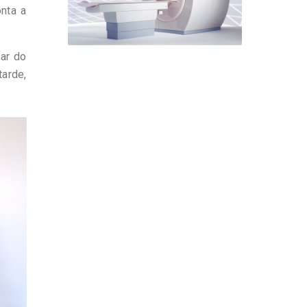
onta a
ar do
arde,