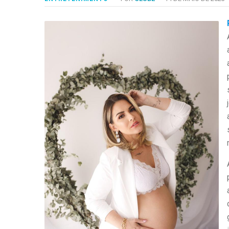
-
Desenvolvido
por
Hesea
Tecnologia
e
Sistemas