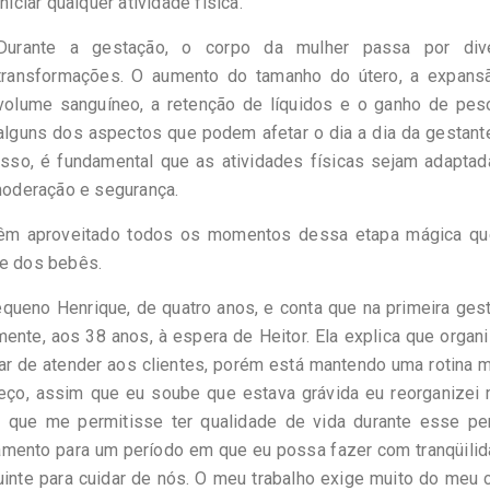
iniciar qualquer atividade física.
Durante a gestação, o corpo da mulher passa por div
transformações. O aumento do tamanho do útero, a expans
volume sanguíneo, a retenção de líquidos e o ganho de pes
alguns dos aspectos que podem afetar o dia a dia da gestant
isso, é fundamental que as atividades físicas sejam adapta
oderação e segurança.
êm aproveitado todos os momentos dessa etapa mágica qu
 e dos bebês.
queno Henrique, de quatro anos, e conta que na primeira ges
nte, aos 38 anos, à espera de Heitor. Ela explica que organ
xar de atender aos clientes, porém está mantendo uma rotina
meço, assim que eu soube que estava grávida eu reorganizei 
o que me permitisse ter qualidade de vida durante esse per
amento para um período em que eu possa fazer com tranqüili
nte para cuidar de nós. O meu trabalho exige muito do meu 