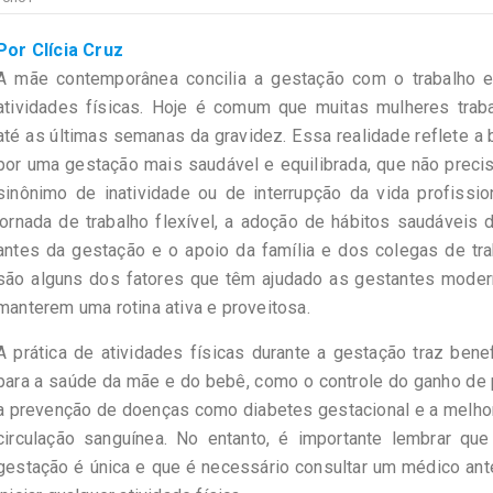
Por Clícia Cruz
A mãe contemporânea concilia a gestação com o trabalho 
atividades físicas. Hoje é comum que muitas mulheres trab
até as últimas semanas da gravidez. Essa realidade reflete a
por uma gestação mais saudável e equilibrada, que não preci
sinônimo de inatividade ou de interrupção da vida profissio
jornada de trabalho flexível, a adoção de hábitos saudáveis
antes da gestação e o apoio da família e dos colegas de tr
são alguns dos fatores que têm ajudado as gestantes moder
manterem uma rotina ativa e proveitosa.
A prática de atividades físicas durante a gestação traz bene
para a saúde da mãe e do bebê, como o controle do ganho de
a prevenção de doenças como diabetes gestacional e a melho
circulação sanguínea. No entanto, é importante lembrar que
gestação é única e que é necessário consultar um médico an