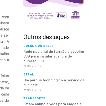
e com
alhem
 busca
sa ser
Outros destaques
nal. A
COLUNA DO BALBI
 desde
Rede nacional de farmácia escolhe
abalho
SJB para instalar sua loja de
nas a
número 300
HÁ 7 DIAS
GERAL
fícios
Um parque tecnológico a serviço da
 peso,
sua pele
ria da
HÁ 6 DIAS
 cada
TRANSPORTE
tes de
Latam anuncia voos para Macaé e