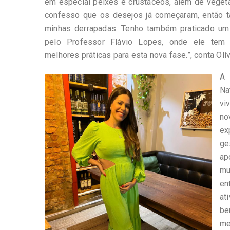
em especial peixes e crustáceos, além de veget
confesso que os desejos já começaram, então
minhas derrapadas. Tenho também praticado um c
pelo Professor Flávio Lopes, onde ele tem
melhores práticas para esta nova fase.”, conta Olí
A
Na
vi
n
e
ge
ap
mu
en
at
be
me