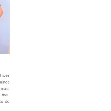
)
fazer
 ainda
m mais
 o meu
to do