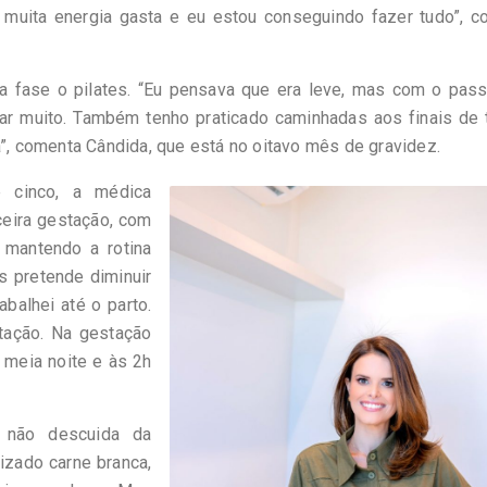
 muita energia gasta e eu estou conseguindo fazer tudo”, c
ta fase o pilates. “Eu pensava que era leve, mas com o pass
ar muito. Também tenho praticado caminhadas aos finais de t
a”, comenta Cândida, que está no oitavo mês de gravidez.
 cinco, a médica
ceira gestação, com
 mantendo a rotina
s pretende diminuir
balhei até o parto.
tação. Na gestação
 meia noite e às 2h
 não descuida da
rizado carne branca,