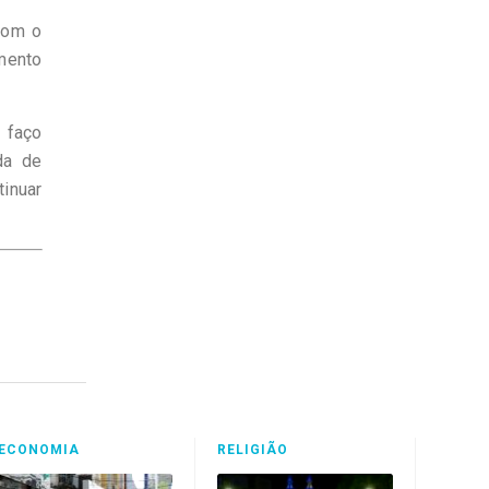
com o
mento
 faço
da de
tinuar
ECONOMIA
RELIGIÃO