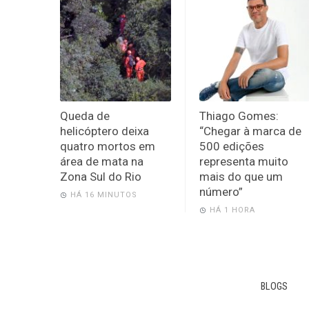
Queda de
Thiago Gomes:
helicóptero deixa
“Chegar à marca de
quatro mortos em
500 edições
área de mata na
representa muito
Zona Sul do Rio
mais do que um
número”
HÁ 16 MINUTOS
HÁ 1 HORA
BLOGS