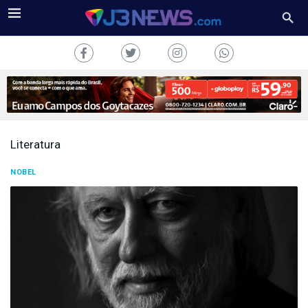
Literatura
J3NEWS
NOBEL
TV
COLUNAS
FALE
CONOSCO
Copyright
2024