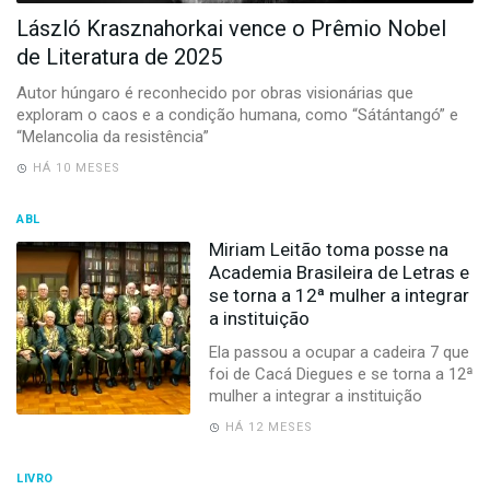
-
László Krasznahorkai vence o Prêmio Nobel
Desenvolvido
por
de Literatura de 2025
Hesea
Tecnologia
Autor húngaro é reconhecido por obras visionárias que
e
exploram o caos e a condição humana, como “Sátántangó” e
Sistemas
“Melancolia da resistência”
HÁ 10 MESES
ABL
Miriam Leitão toma posse na
Academia Brasileira de Letras e
se torna a 12ª mulher a integrar
a instituição
Ela passou a ocupar a cadeira 7 que
foi de Cacá Diegues e se torna a 12ª
mulher a integrar a instituição
HÁ 12 MESES
LIVRO