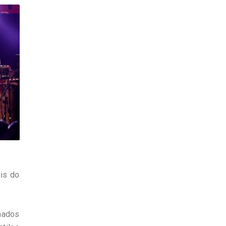
is do
nados