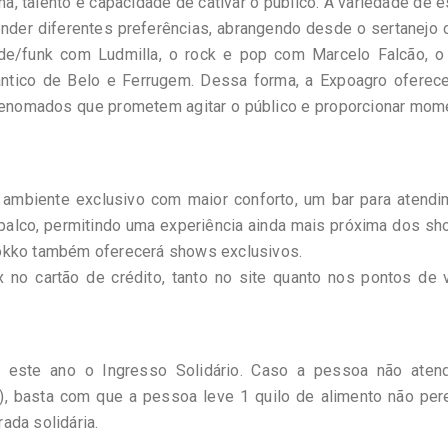
, talento e capacidade de cativar o público. A variedade de e
nder diferentes preferências, abrangendo desde o sertanejo 
de/funk com Ludmilla, o rock e pop com Marcelo Falcão, o 
ntico de Belo e Ferrugem. Dessa forma, a Expoagro oferec
 renomados que prometem agitar o público e proporcionar mo
ambiente exclusivo com maior conforto, um bar para atendi
 palco, permitindo uma experiência ainda mais próxima dos s
Lokko também oferecerá shows exclusivos.
no cartão de crédito, tanto no site quanto nos pontos de 
u este ano o Ingresso Solidário. Caso a pessoa não aten
r), basta com que a pessoa leve 1 quilo de alimento não per
ada solidária.