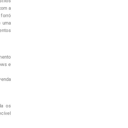
stilos
com a
forró
e uma
mentos
mento
hows e
venda
da os
ecível