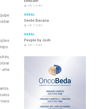
Embraer
HÁ 3 DIAS
equipe
GERAL
Gente Bacana
strar
HÁ 7 DIAS
GERAL
People by Josh
ições
HÁ 7 DIAS
empo.
hini,
plorar
ir uma
antis.
áculos
íveis