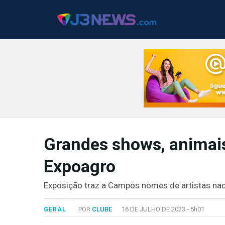
J3NEWS
Grandes shows, animais
TV
Expoagro
COLUNAS
FALE
Exposição traz a Campos nomes de artistas nac
CONOSCO
Copyright
POR
CLUBE
16 DE JULHO DE 2023 -
5h01
GERAL
2024