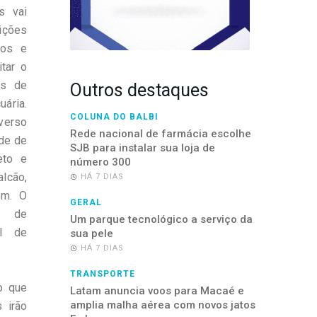
s vai
ições
tos e
tar o
as de
Outros destaques
ária.
COLUNA DO BALBI
iverso
Rede nacional de farmácia escolhe
ade de
SJB para instalar sua loja de
eto e
número 300
lcão,
HÁ 7 DIAS
em. O
GERAL
e de
Um parque tecnológico a serviço da
al de
sua pele
HÁ 7 DIAS
TRANSPORTE
o que
Latam anuncia voos para Macaé e
amplia malha aérea com novos jatos
 irão