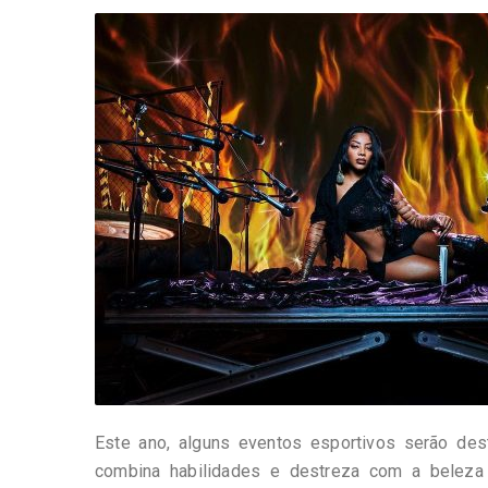
-
Desenvolvido
por
Hesea
Tecnologia
e
Sistemas
Este ano, alguns eventos esportivos serão de
combina habilidades e destreza com a beleza d