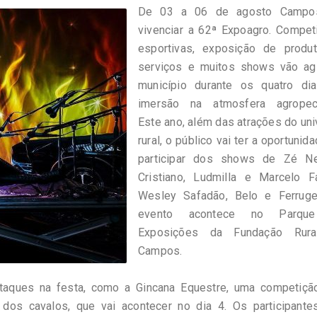
De 03 a 06 de agosto Campo
vivenciar a 62ª Expoagro. Compet
esportivas, exposição de produ
serviços e muitos shows vão agi
município durante os quatro di
imersão na atmosfera agropecu
Este ano, além das atrações do un
rural, o público vai ter a oportunid
participar dos shows de Zé N
Cristiano, Ludmilla e Marcelo Fa
Wesley Safadão, Belo e Ferrug
evento acontece no Parqu
Exposições da Fundação Rur
Campos.
staques na festa, como a Gincana Equestre, uma competiçã
os cavalos, que vai acontecer no dia 4. Os participantes