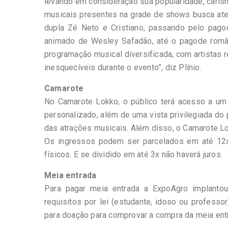
levando em consideração sua popularidade, carisma
musicais presentes na grade de shows busca ate
dupla Zé Neto e Cristiano, passando pelo pago
animado de Wesley Safadão, até o pagode româ
programação musical diversificada, com artistas
inesquecíveis durante o evento”, diz Plínio.
Camarote
No Camarote Lokko, o público terá acesso a um 
personalizado, além de uma vista privilegiada do
das atrações musicais. Além disso, o Camarote 
Os ingressos podem ser parcelados em até 12x 
físicos. E se dividido em até 3x não haverá juros.
Meia entrada
Para pagar meia entrada a ExpoAgro implanto
requisitos por lei (estudante, idoso ou professo
para doação para comprovar a compra da meia entr