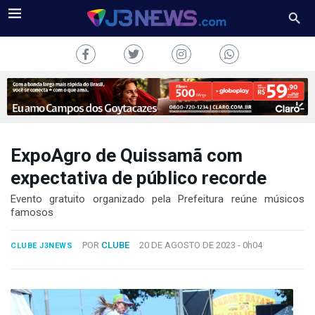
ExpoAgro de Quissamã com
J3NEWS
expectativa de público recorde
TV
Evento gratuito organizado pela Prefeitura reúne músicos
famosos
COLUNAS
POR
CLUBE
20 DE AGOSTO DE 2023 -
0h04
CLUBE J3NEWS
FALE
CONOSCO
Copyright
2024