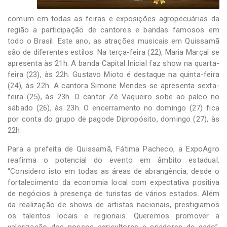
comum em todas as feiras e exposições agropecuárias da
região a participação de cantores e bandas famosos em
todo o Brasil. Este ano, as atrações musicais em Quissamã
são de diferentes estilos. Na terça-feira (22), Maria Marçal se
apresenta às 21h. A banda Capital Inicial faz show na quarta-
feira (23), às 22h. Gustavo Mioto é destaque na quinta-feira
(24), às 22h. A cantora Simone Mendes se apresenta sexta-
feira (25), às 23h. O cantor Zé Vaqueiro sobe ao palco no
sábado (26), às 23h. O encerramento no domingo (27) fica
por conta do grupo de pagode Dipropósito, domingo (27), às
22h.
Para a prefeita de Quissamã, Fátima Pacheco, a ExpoAgro
reafirma o potencial do evento em âmbito estadual.
“Considero isto em todas as áreas de abrangência, desde o
fortalecimento da economia local com expectativa positiva
de negócios à presença de turistas de vários estados. Além
da realização de shows de artistas nacionais, prestigiamos
os talentos locais e regionais. Queremos promover a
valorização dos nossos agricultores e criadores de gado”,