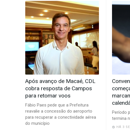
-
Desenvolvido
por
Hesea
Tecnologia
e
Sistemas
Após avanço de Macaé, CDL
Convenç
cobra resposta de Campos
começa
para retomar voos
marcam
calendá
Fábio Paes pede que a Prefeitura
reavalie a concessão do aeroporto
Período p
para recuperar a conectividade aérea
termina n
do município
HÁ 3 S