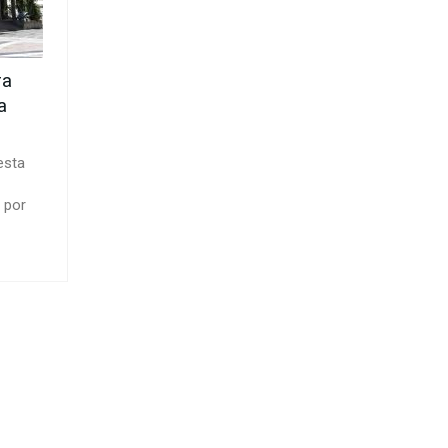
ra
a
esta
 por