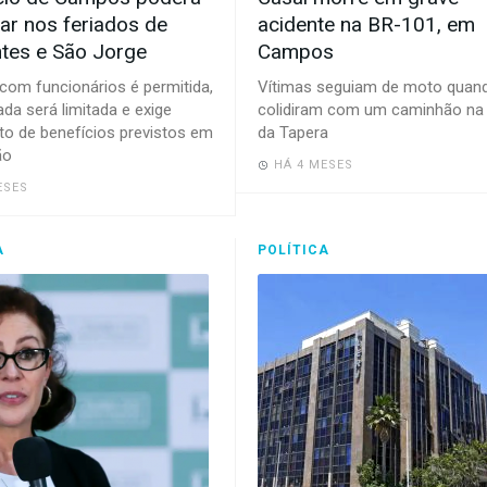
ar nos feriados de
acidente na BR-101, em
ntes e São Jorge
Campos
com funcionários é permitida,
Vítimas seguiam de moto quan
da será limitada e exige
colidiram com um caminhão na 
o de benefícios previstos em
da Tapera
ão
HÁ 4 MESES
ESES
A
POLÍTICA