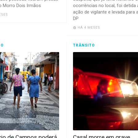
do Morro Dois Irmãos
ocorrências no local, foi detida
ação de vigilante e levada para 
ESES
DP
HÁ 4 MESES
IO
TRÂNSITO
io de Campos poderá
Casal morre em grave