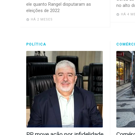
ele quanto Rangel disputaram as
no alto 
eleições de 2022
HÁ 4 M
HÁ 2 MESES
POLÍTICA
COMÉRC
PP move ação por infidelidade
Comérc