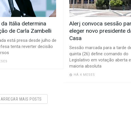
 da Itália determina
Alerj convoca sessão pa
ção de Carla Zambelli
eleger novo presidente d
Casa
ada está presa desde julho de
fesa tenta reverter decisão
Sessão marcada para a tarde d
ursos
quinta (26) define comando do
Legislativo em votação aberta e
ESES
maioria absoluta
HÁ 4 MESES
CARREGAR MAIS POSTS