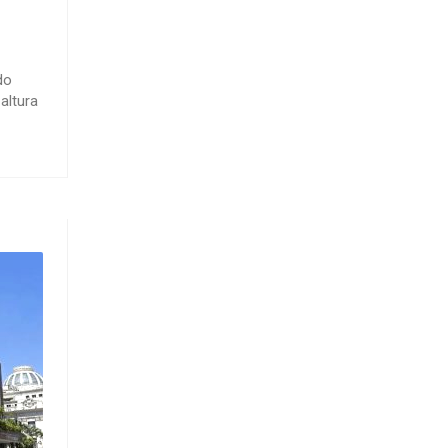
do
altura