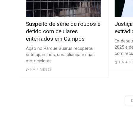
Suspeito de série de roubos é
Justiça
detido com celulares
extradi
enterrados em Campos
Ex-deput
2025 e de
Ação no Parque Guarus recuperou
com rec
sete aparelhos, uma aliança e duas
motocicletas
HÁ 4 M
HÁ 4 MESES