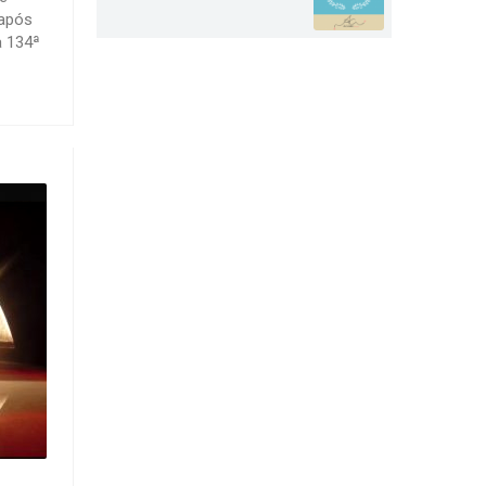
 após
a 134ª