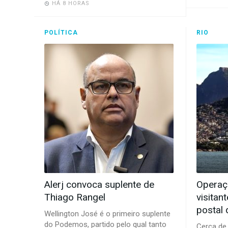
HÁ 8 HORAS
POLÍTICA
RIO
Alerj convoca suplente de
Operaçã
Thiago Rangel
visitan
postal 
Wellington José é o primeiro suplente
do Podemos, partido pelo qual tanto
Cerca de