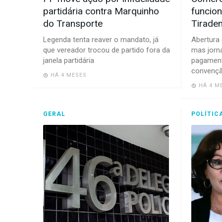
partidária contra Marquinho
funcion
do Transporte
Tirade
Legenda tenta reaver o mandato, já
Abertura 
que vereador trocou de partido fora da
mas jorna
janela partidária
pagament
convenç
HÁ 4 MESES
HÁ 4 M
GERAL
POLÍTIC