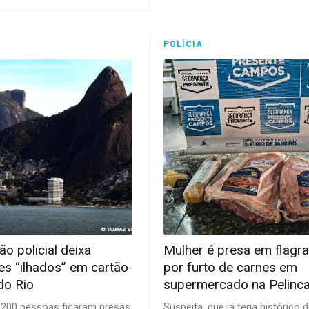
POLÍCIA
o policial deixa
Mulher é presa em flagra
tes “ilhados” em cartão-
por furto de carnes em
do Rio
supermercado na Pelinc
 200 pessoas ficaram presas
Suspeita, que já teria histórico 