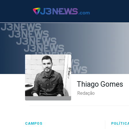
J3NEWS
TV
Thiago Gomes
Redação
COLUNAS
FALE
CONOSCO
Copyright
CAMPOS
POLÍTIC
2024