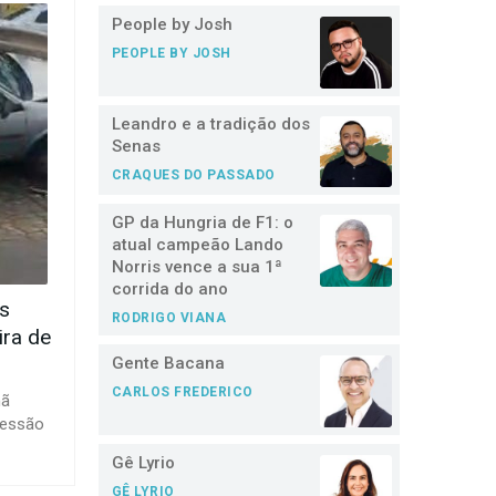
People by Josh
PEOPLE BY JOSH
Leandro e a tradição dos
Senas
CRAQUES DO PASSADO
GP da Hungria de F1: o
atual campeão Lando
Norris vence a sua 1ª
corrida do ano
ós
RODRIGO VIANA
ira de
Gente Bacana
CARLOS FREDERICO
hã
vessão
Gê Lyrio
GÊ LYRIO