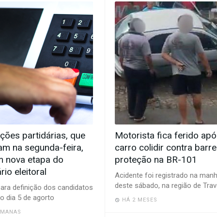
ões partidárias, que
Motorista fica ferido ap
m na segunda-feira,
carro colidir contra barre
 nova etapa do
proteção na BR-101
rio eleitoral
Acidente foi registrado na man
deste sábado, na região de Tra
ara definição dos candidatos
o dia 5 de agorto
HÁ 2 MESES
EMANAS