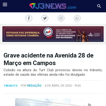
Grave acidente na Avenida 28 de
J3NEWS
Março em Campos
TV
Colisão na altura do Turf Club provocou desvio no trânsito;
estado de saúde das vítimas ainda não foi divulgado
COLUNAS
POR
REDAÇÃO
6 DE ABRIL DE 2026 -
7h45
TRÂNSITO
FALE
CONOSCO
Copyright
2024