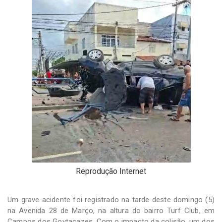
-
Desenvolvido
por
Hesea
Tecnologia
e
Sistemas
Reprodução Internet
Um grave acidente foi registrado na tarde deste domingo (5)
na Avenida 28 de Março, na altura do bairro Turf Club, em
Campos dos Goytacazes. Com o impacto da colisão, um dos