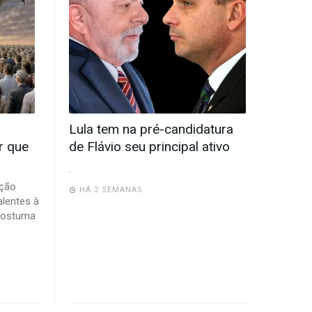
Lula tem na pré-candidatura
r que
de Flávio seu principal ativo
.
pção
HÁ 2 SEMANAS
alentes à
 costuma