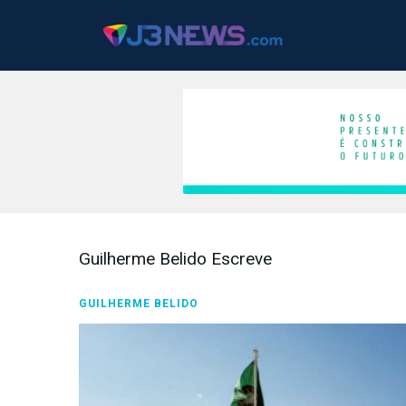
J3NEWS
TV
Guilherme Belido Escreve
COLUNAS
GUILHERME BELIDO
FALE
CONOSCO
Copyright
2024