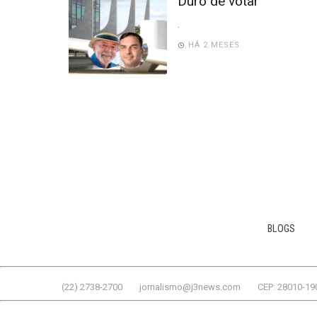
Duro de votar
.
HÁ 2 MESES
BLOGS
(22) 2738-2700
jornalismo@j3news.com
CEP: 28010-19