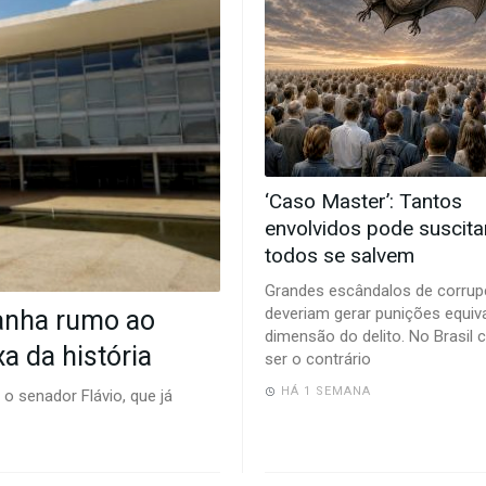
‘Caso Master’: Tantos
envolvidos pode suscita
todos se salvem
Grandes escândalos de corru
deveriam gerar punições equiv
anha rumo ao
dimensão do delito. No Brasil
a da história
ser o contrário
HÁ 1 SEMANA
e o senador Flávio, que já