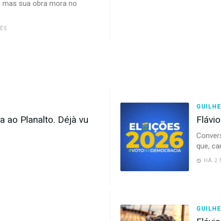
, mas sua obra mora no
ÊS
GUILHE
 ao Planalto. Déjà vu
Flávi
Conver
que, ca
HÁ 2
GUILHE