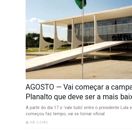
-
Desenvolvido
por
Hesea
Tecnologia
e
Sistemas
AGOSTO — Vai começar a camp
Planalto que deve ser a mais baix
A partir do dia 17 o 'vale tudo' entre o presidente Lula 
começou faz tempo, vai se tornar oficial
HÁ 2 DIAS