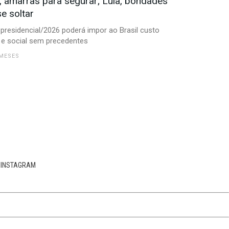
o, amarras para segurar; Lula, bondades
e soltar
 presidencial/2026 poderá impor ao Brasil custo
o e social sem precedentes
 MESES
INSTAGRAM