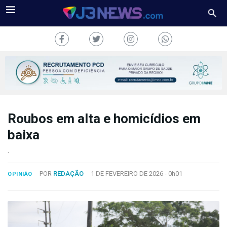
Roubos em alta e homicídios em
J3NEWS
baixa
TV
.
COLUNAS
POR
REDAÇÃO
1 DE FEVEREIRO DE 2026 -
0h01
OPINIÃO
FALE
CONOSCO
Copyright
2024