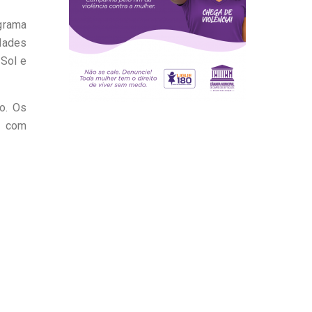
ograma
idades
 Sol e
o. Os
r com