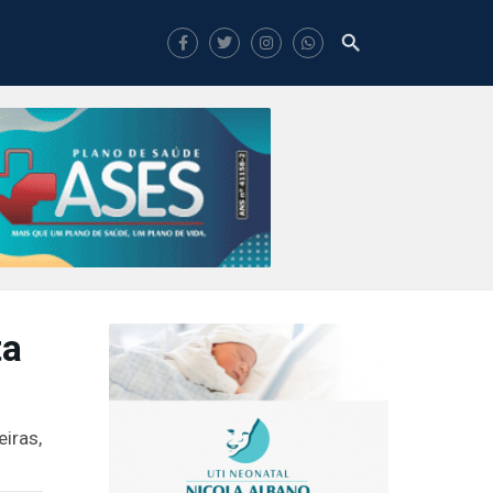
ta
eiras,