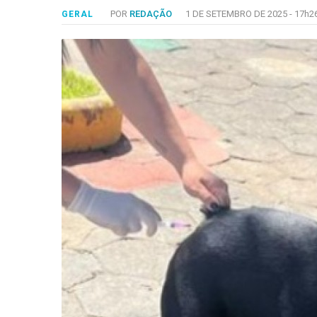
-
POR
REDAÇÃO
1 DE SETEMBRO DE 2025 -
17h2
GERAL
Desenvolvido
por
Hesea
Tecnologia
e
Sistemas