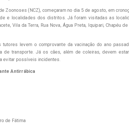
e de Zoonoses (NCZ), começaram no dia 5 de agosto, em cron
e e localidades dos distritos. Já foram visitadas as local
ete, Vila da Terra, Rua Nova, Água Preta, Iquipari, Chapéu de
 os tutores levem o comprovante da vacinação do ano passad
a de transporte. Já os cães, além de coleiras, devem esta
a evitar possíveis incidentes.
nte Antirrábica
ro de Fátima