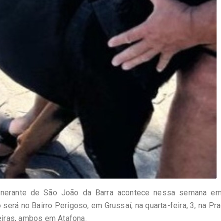
tinerante de São João da Barra acontece nessa semana em
 será no Bairro Perigoso, em Grussaí; na quarta-feira, 3, na Pr
meiras, ambos em Atafona.