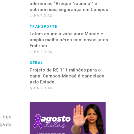
aderem ao “Breque Nacional” e
cobram mais segurança em Campos
HÁ 7 DIAS
TRANSPORTE
Latam anuncia voos para Macaé e
amplia malha aérea com novos jatos
Embraer
HÁ 2 DIAS
GERAL
Projeto de R$ 111 milhões para o
canal Campos-Macaé é cancelado
pelo Estado
HÁ 7 DIAS
 três
aça do