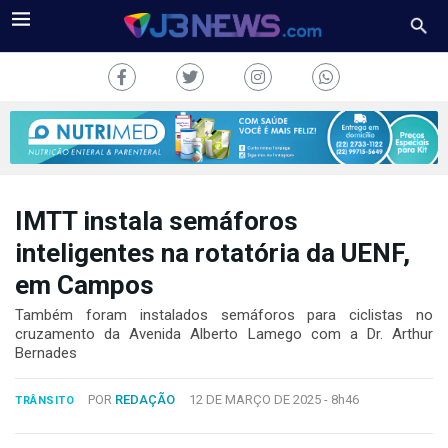
IMTT instala semáforos
J3NEWS
inteligentes na rotatória da UENF,
em Campos
TV
Também foram instalados semáforos para ciclistas no
COLUNAS
cruzamento da Avenida Alberto Lamego com a Dr. Arthur
Bernades
FALE
CONOSCO
POR
REDAÇÃO
12 DE MARÇO DE 2025 -
8h46
TRÂNSITO
Copyright
2024