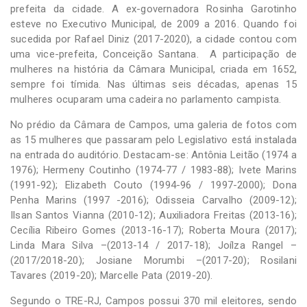
prefeita da cidade. A ex-governadora Rosinha Garotinho
esteve no Executivo Municipal, de 2009 a 2016. Quando foi
sucedida por Rafael Diniz (2017-2020), a cidade contou com
uma vice-prefeita, Conceição Santana. A participação de
mulheres na história da Câmara Municipal, criada em 1652,
sempre foi tímida. Nas últimas seis décadas, apenas 15
mulheres ocuparam uma cadeira no parlamento campista.
No prédio da Câmara de Campos, uma galeria de fotos com
as 15 mulheres que passaram pelo Legislativo está instalada
na entrada do auditório. Destacam-se: Antônia Leitão (1974 a
1976); Hermeny Coutinho (1974-77 / 1983-88); Ivete Marins
(1991-92); Elizabeth Couto (1994-96 / 1997-2000); Dona
Penha Marins (1997 -2016); Odisseia Carvalho (2009-12);
Ilsan Santos Vianna (2010-12); Auxiliadora Freitas (2013-16);
Cecília Ribeiro Gomes (2013-16-17); Roberta Moura (2017);
Linda Mara Silva –(2013-14 / 2017-18); Joílza Rangel –
(2017/2018-20); Josiane Morumbi –(2017-20); Rosilani
Tavares (2019-20); Marcelle Pata (2019-20).
Segundo o TRE-RJ, Campos possui 370 mil eleitores, sendo