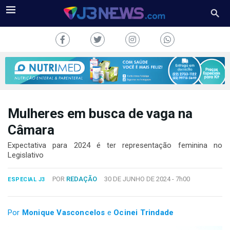
Mulheres em busca de vaga na
J3NEWS
Câmara
TV
Expectativa para 2024 é ter representação feminina no
Legislativo
COLUNAS
POR
REDAÇÃO
30 DE JUNHO DE 2024 -
7h00
ESPECIAL J3
FALE
CONOSCO
Copyright
Por
Monique Vasconcelos
e
Ocinei Trindade
2024