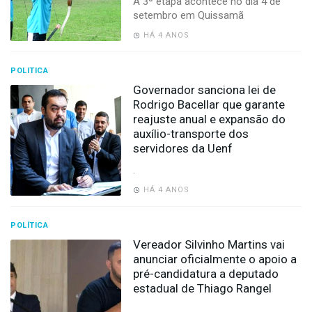
A 3ª etapa acontece no dia 4 de
-
setembro em Quissamã
Desenvolvido
por
HÁ 4 ANOS
Hesea
Tecnologia
e
POLITICA
Sistemas
Governador sanciona lei de
Rodrigo Bacellar que garante
reajuste anual e expansão do
auxílio-transporte dos
servidores da Uenf
.
HÁ 4 ANOS
POLÍTICA
Vereador Silvinho Martins vai
anunciar oficialmente o apoio a
pré-candidatura a deputado
estadual de Thiago Rangel
,