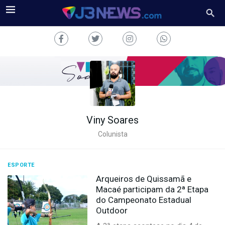
Viny Soares
J3NEWS
Colunista
TV
COLUNAS
ESPORTE
Arqueiros de Quissamã e
FALE
Macaé participam da 2ª Etapa
CONOSCO
do Campeonato Estadual
Copyright
Outdoor
2024