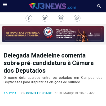
Delegada Madeleine comenta
J3NEWS
sobre pré-candidatura à Câmara
TV
dos Deputados
COLUNAS
O nome dela aparece entre os cotados em Campos dos
Goytacazes para disputar as eleições de outubro
FALE
CONOSCO
POR
OCINEI TRINDADE
10 DE MARÇO DE 2026 -
7h50
POLÍTICA
Copyright
2024