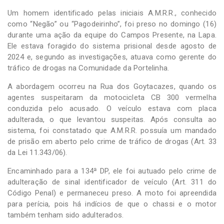
Um homem identificado pelas iniciais A.M.R.R., conhecido
como “Negão” ou “Pagodeirinho”, foi preso no domingo (16)
durante uma ação da equipe do Campos Presente, na Lapa.
Ele estava foragido do sistema prisional desde agosto de
2024 e, segundo as investigações, atuava como gerente do
tráfico de drogas na Comunidade da Portelinha.
A abordagem ocorreu na Rua dos Goytacazes, quando os
agentes suspeitaram da motocicleta CB 300 vermelha
conduzida pelo acusado. O veículo estava com placa
adulterada, o que levantou suspeitas. Após consulta ao
sistema, foi constatado que A.M.R.R. possuía um mandado
de prisão em aberto pelo crime de tráfico de drogas (Art. 33
da Lei 11.343/06).
Encaminhado para a 134ª DP, ele foi autuado pelo crime de
adulteração de sinal identificador de veículo (Art. 311 do
Código Penal) e permaneceu preso. A moto foi apreendida
para perícia, pois há indícios de que o chassi e o motor
também tenham sido adulterados.