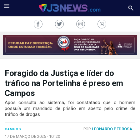
Foragido da Justiça e líder do
J3NEWS
tráfico na Portelinha é preso em
TV
Campos
COLUNAS
Após consulta ao sistema, foi constatado que o homem
possuía um mandado de prisão em aberto pelo crime de
tráfico de drogas
FALE
CONOSCO
Copyright
POR
LEONARDO PEDROSA
CAMPOS
2024
17 DE MARÇO DE 2025 -
10h20