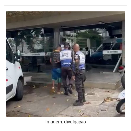
-
Desenvolvido
por
Hesea
Tecnologia
e
Sistemas
Imagem: divulgação