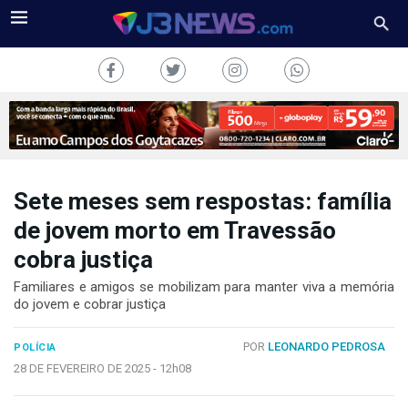
Sete meses sem respostas: família
J3NEWS
de jovem morto em Travessão
cobra justiça
TV
Familiares e amigos se mobilizam para manter viva a memória
COLUNAS
do jovem e cobrar justiça
FALE
POR
LEONARDO PEDROSA
CONOSCO
POLÍCIA
28 DE FEVEREIRO DE 2025 -
12h08
Copyright
2024