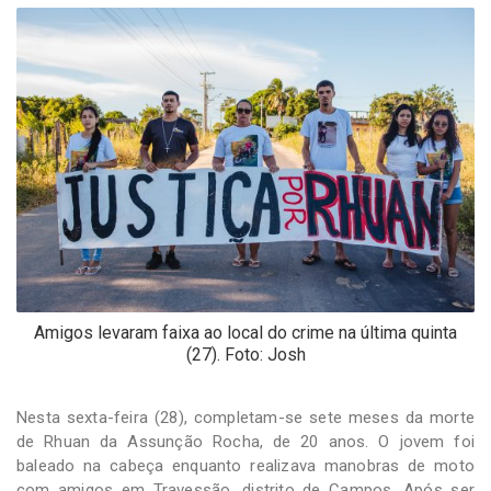
-
Desenvolvido
por
Hesea
Tecnologia
e
Sistemas
Amigos levaram faixa ao local do crime na última quinta
(27). Foto: Josh
Nesta sexta-feira (28), completam-se sete meses da morte
de Rhuan da Assunção Rocha, de 20 anos. O jovem foi
baleado na cabeça enquanto realizava manobras de moto
com amigos em Travessão, distrito de Campos. Após ser