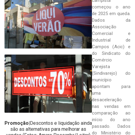
campista
-
começou o ano
Desenvolvido
por
de 2025 em queda.
Hesea
Dados da
Tecnologia
Associação
e
Comercial e
Sistemas
Industrial de
Campos (Acic) e
do Sindicato do
Comércio
Varejista
(Sindivarejo) do
município
apontam para
uma
desaceleração
nas vendas em
comparação ao
início do ano
Promoção|
Descontos e liquidação ainda
passado. Dados
são as alternativas para melhorar as
do Ministério do