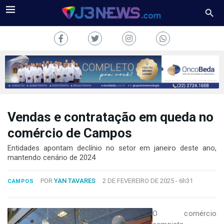
Vendas e contratação em queda no
J3NEWS
comércio de Campos
TV
Entidades apontam declínio no setor em janeiro deste ano,
mantendo cenário de 2024
COLUNAS
POR
YAN TAVARES
2 DE FEVEREIRO DE 2025 -
6h31
CAMPOS
FALE
CONOSCO
Copyright
O comércio
2024