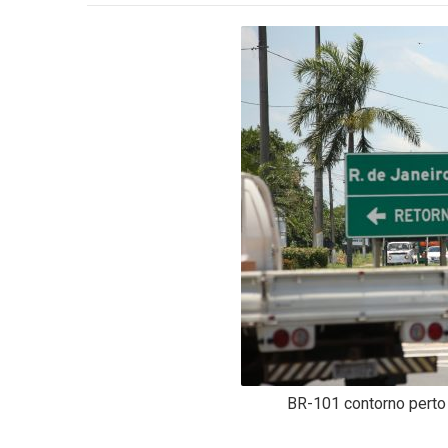
-
Desenvolvido
por
Hesea
Tecnologia
e
Sistemas
BR-101 contorno perto 