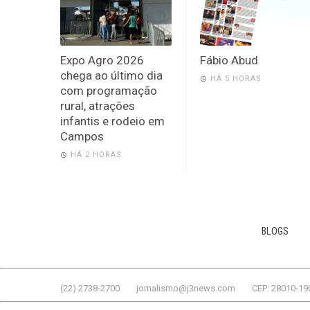
Expo Agro 2026
Fábio Abud
chega ao último dia
HÁ 5 HORAS
com programação
rural, atrações
infantis e rodeio em
Campos
HÁ 2 HORAS
BLOGS
(22) 2738-2700
jornalismo@j3news.com
CEP: 28010-19