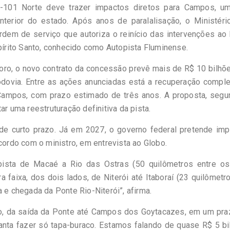
101 Norte deve trazer impactos diretos para Campos, u
terior do estado. Após anos de paralalisação, o Ministéri
ordem de serviço que autoriza o reinício das intervenções ao
spírito Santo, conhecido como Autopista Fluminense.
oro, o novo contrato da concessão prevê mais de R$ 10 bilh
odovia. Entre as ações anunciadas está a recuperação comple
 Campos, com prazo estimado de três anos. A proposta, segu
ar uma reestruturação definitiva da pista.
e curto prazo. Já em 2027, o governo federal pretende impl
acordo com o ministro, em entrevista ao Globo.
ista de Macaé a Rio das Ostras (50 quilômetros entre os
a faixa, dos dois lados, de Niterói até Itaboraí (23 quilômet
 e chegada da Ponte Rio-Niterói”, afirma.
nto, da saída da Ponte até Campos dos Goytacazes, em um pra
anta fazer só tapa-buraco. Estamos falando de quase R$ 5 b