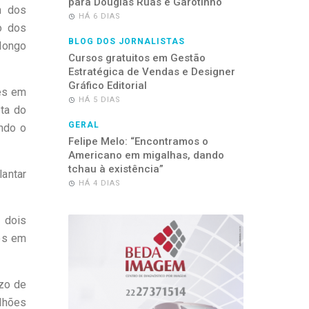
para Douglas Ruas e Garotinho
m dos
HÁ 6 DIAS
o dos
BLOG DOS JORNALISTAS
 longo
Cursos gratuitos em Gestão
Estratégica de Vendas e Designer
Gráfico Editorial
ões em
HÁ 5 DIAS
ta do
GERAL
ndo o
Felipe Melo: “Encontramos o
Americano em migalhas, dando
tchau à existência”
antar
HÁ 4 DIAS
 dois
ros em
zo de
ilhões