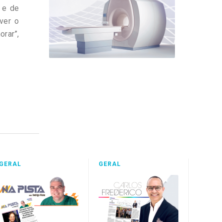
 e de
ver o
orar”,
GERAL
GERAL