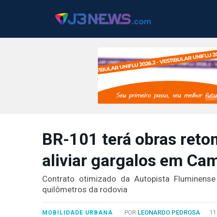
J3NEWS
BR-101 terá obras ret
TV
aliviar gargalos em Ca
COLUNAS
FALE
Contrato otimizado da Autopista Fluminens
CONOSCO
quilômetros da rodovia
Copyright
2024
POR
LEONARDO PEDROSA
11
MOBILIDADE URBANA