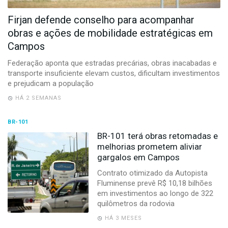
-
Desenvolvido
Firjan defende conselho para acompanhar
por
obras e ações de mobilidade estratégicas em
Hesea
Tecnologia
Campos
e
Sistemas
Federação aponta que estradas precárias, obras inacabadas e
transporte insuficiente elevam custos, dificultam investimentos
e prejudicam a população
HÁ 2 SEMANAS
BR-101
BR-101 terá obras retomadas e
melhorias prometem aliviar
gargalos em Campos
Contrato otimizado da Autopista
Fluminense prevê R$ 10,18 bilhões
em investimentos ao longo de 322
quilômetros da rodovia
HÁ 3 MESES