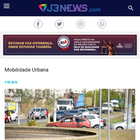
Mobilidade Urbana
J3NEWS
FIRJAN
TV
COLUNAS
FALE
CONOSCO
Copyright
2024