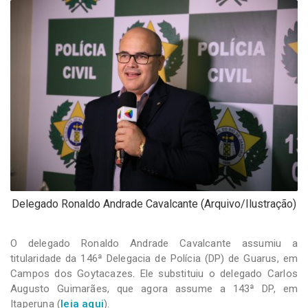
-
Desenvolvido
por
Hesea
Tecnologia
e
Sistemas
Delegado Ronaldo Andrade Cavalcante (Arquivo/Ilustração)
O delegado Ronaldo Andrade Cavalcante assumiu a
titularidade da 146ª Delegacia de Polícia (DP) de Guarus, em
Campos dos Goytacazes. Ele substituiu o delegado Carlos
Augusto Guimarães, que agora assume a 143ª DP, em
Itaperuna (
leia aqui
).