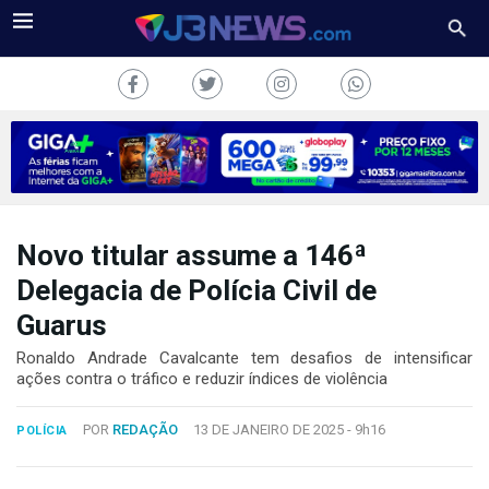
Novo titular assume a 146ª
J3NEWS
Delegacia de Polícia Civil de
TV
Guarus
COLUNAS
Ronaldo Andrade Cavalcante tem desafios de intensificar
ações contra o tráfico e reduzir índices de violência
FALE
CONOSCO
POR
REDAÇÃO
13 DE JANEIRO DE 2025 -
9h16
POLÍCIA
Copyright
2024