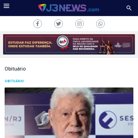
Obituário
J3NEWS
OBITUÁRIO
TV
COLUNAS
FALE
CONOSCO
Copyright
2024