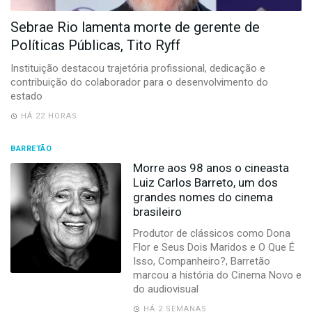
-
Desenvolvido
Sebrae Rio lamenta morte de gerente de
por
Políticas Públicas, Tito Ryff
Hesea
Tecnologia
Instituição destacou trajetória profissional, dedicação e
e
contribuição do colaborador para o desenvolvimento do
Sistemas
estado
HÁ 22 HORAS
BARRETÃO
Morre aos 98 anos o cineasta
Luiz Carlos Barreto, um dos
grandes nomes do cinema
brasileiro
Produtor de clássicos como Dona
Flor e Seus Dois Maridos e O Que É
Isso, Companheiro?, Barretão
marcou a história do Cinema Novo e
do audiovisual
HÁ 2 SEMANAS