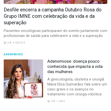
-
Desenvolvido
Desfile encerra a campanha Outubro Rosa do
por
Grupo IMNE com celebração da vida e da
Hesea
Tecnologia
superação
e
Sistemas
Pacientes oncológicas participaram do evento juntamente com
profissionais de saúde para celebrarem a vida e a superação
HÁ 9 MESES
ADENOMIOSE
Adenomiose: doença pouco
conhecida que impacta a vida
das mulheres
A ginecologista, obstetra e cirurgiã
Maria Eliza Guimarães fala sobre um
caso grave e os avanços no
tratamento com cirurgia robótica
HÁ 1 ANO