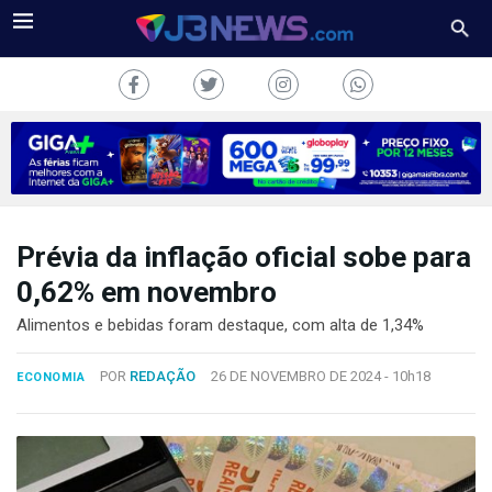
Prévia da inflação oficial sobe para
J3NEWS
0,62% em novembro
TV
Alimentos e bebidas foram destaque, com alta de 1,34%
COLUNAS
POR
REDAÇÃO
26 DE NOVEMBRO DE 2024 -
10h18
ECONOMIA
FALE
CONOSCO
Copyright
2024