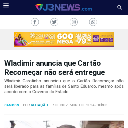
Wladimir anuncia que Cartão
J3NEWS
Recomeçar não será entregue
TV
Wladimir Garotinho anunciou que o Cartão Recomeçar não
será liberado para as famílias de Santo Eduardo, mesmo após
acordo com o Governo do Estado
COLUNAS
FALE
POR
REDAÇÃO
7 DE NOVEMBRO DE 2024 -
18h05
CAMPOS
CONOSCO
Copyright
2024