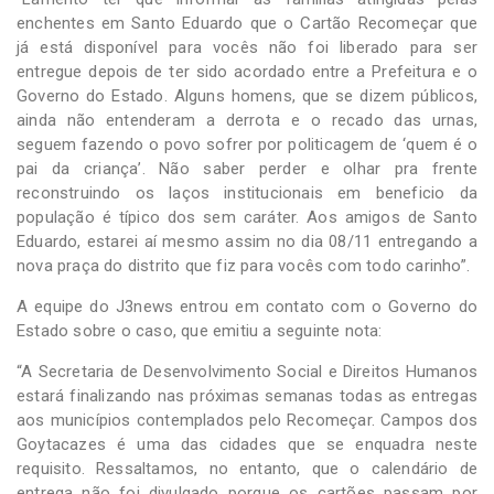
enchentes em Santo Eduardo que o Cartão Recomeçar que
já está disponível para vocês não foi liberado para ser
entregue depois de ter sido acordado entre a Prefeitura e o
Governo do Estado. Alguns homens, que se dizem públicos,
ainda não entenderam a derrota e o recado das urnas,
seguem fazendo o povo sofrer por politicagem de ‘quem é o
pai da criança’. Não saber perder e olhar pra frente
reconstruindo os laços institucionais em beneficio da
população é típico dos sem caráter. Aos amigos de Santo
Eduardo, estarei aí mesmo assim no dia 08/11 entregando a
nova praça do distrito que fiz para vocês com todo carinho”.
A equipe do J3news entrou em contato com o Governo do
Estado sobre o caso, que emitiu a seguinte nota:
“A Secretaria de Desenvolvimento Social e Direitos Humanos
estará finalizando nas próximas semanas todas as entregas
aos municípios contemplados pelo Recomeçar. Campos dos
Goytacazes é uma das cidades que se enquadra neste
requisito. Ressaltamos, no entanto, que o calendário de
entrega não foi divulgado porque os cartões passam por