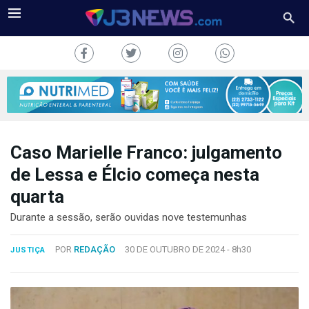
Caso Marielle Franco: julgamento
J3NEWS
de Lessa e Élcio começa nesta
quarta
TV
Durante a sessão, serão ouvidas nove testemunhas
COLUNAS
POR
REDAÇÃO
30 DE OUTUBRO DE 2024 -
8h30
JUSTIÇA
FALE
CONOSCO
Copyright
2024