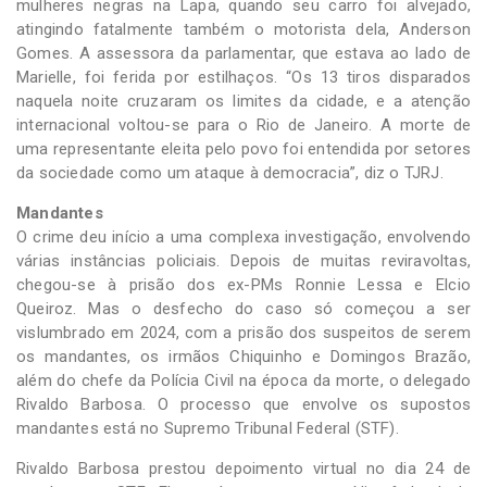
mulheres negras na Lapa, quando seu carro foi alvejado,
atingindo fatalmente também o motorista dela, Anderson
Gomes. A assessora da parlamentar, que estava ao lado de
Marielle, foi ferida por estilhaços. “Os 13 tiros disparados
naquela noite cruzaram os limites da cidade, e a atenção
internacional voltou-se para o Rio de Janeiro. A morte de
uma representante eleita pelo povo foi entendida por setores
da sociedade como um ataque à democracia”, diz o TJRJ.
Mandantes
O crime deu início a uma complexa investigação, envolvendo
várias instâncias policiais. Depois de muitas reviravoltas,
chegou-se à prisão dos ex-PMs Ronnie Lessa e Elcio
Queiroz. Mas o desfecho do caso só começou a ser
vislumbrado em 2024, com a prisão dos suspeitos de serem
os mandantes, os irmãos Chiquinho e Domingos Brazão,
além do chefe da Polícia Civil na época da morte, o delegado
Rivaldo Barbosa. O processo que envolve os supostos
mandantes está no Supremo Tribunal Federal (STF).
Rivaldo Barbosa prestou depoimento virtual no dia 24 de