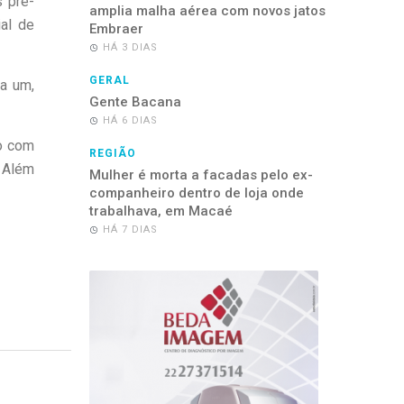
s pré-
amplia malha aérea com novos jatos
al de
Embraer
HÁ 3 DIAS
GERAL
a um,
Gente Bacana
HÁ 6 DIAS
do com
REGIÃO
. Além
Mulher é morta a facadas pelo ex-
companheiro dentro de loja onde
trabalhava, em Macaé
HÁ 7 DIAS