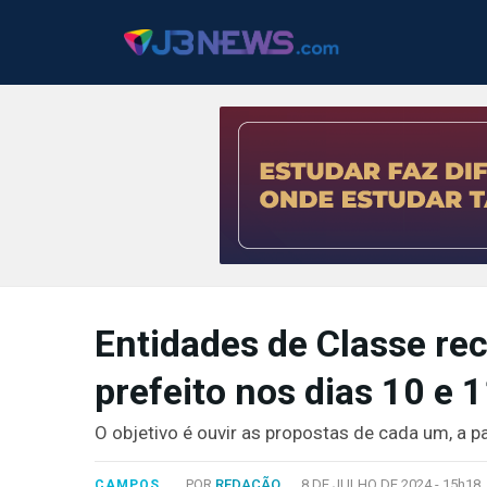
J3NEWS
TV
Entidades de Classe re
COLUNAS
prefeito nos dias 10 e 
FALE
CONOSCO
O objetivo é ouvir as propostas de cada um, a pa
Copyright
2024
POR
REDAÇÃO
8 DE JULHO DE 2024 -
15h18
CAMPOS