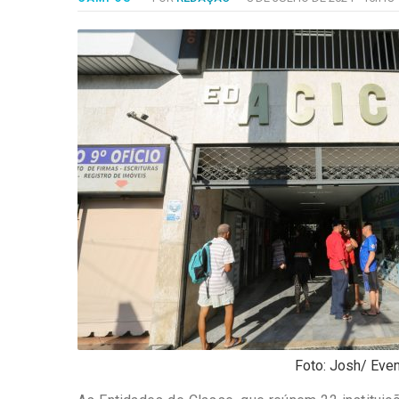
-
Desenvolvido
por
Hesea
Tecnologia
e
Sistemas
Foto: Josh/ Eve