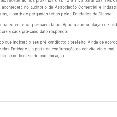
es, receberão nos próximos dias 10 e 11, a partir das 19h, o
 acontecerá no auditório da Associação Comercial e Industri
as, a partir de perguntas feitas pelas Entidades de Classe.
debates entre os pré-candidatos. Após a apresentação de cad
berá a cada pré-candidato responder.
ico que indicará o seu pré-candidato a prefeito. Ainda de acor
pelas Entidades, a partir da confirmação do convite via e-mail
ntificação do meio de comunicação.