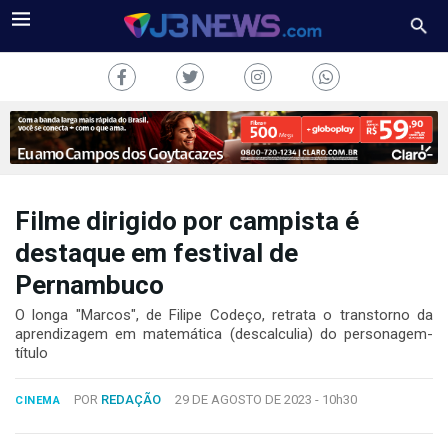
Filme dirigido por campista é
J3NEWS
destaque em festival de
Pernambuco
TV
O longa "Marcos", de Filipe Codeço, retrata o transtorno da
COLUNAS
aprendizagem em matemática (descalculia) do personagem-
título
FALE
CONOSCO
POR
REDAÇÃO
29 DE AGOSTO DE 2023 -
10h30
CINEMA
Copyright
2024