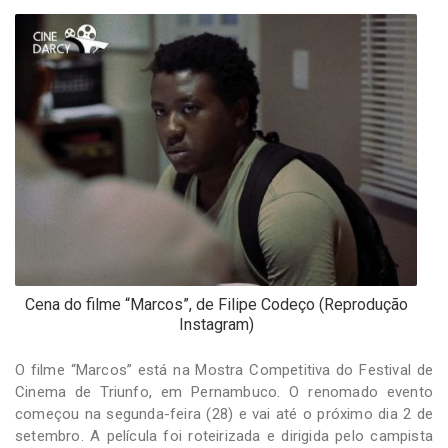
-
Desenvolvido
por
Hesea
Tecnologia
e
Sistemas
Cena do filme “Marcos”, de Filipe Codeço (Reprodução
Instagram)
O filme “Marcos” está na Mostra Competitiva do Festival de
Cinema de Triunfo, em Pernambuco. O renomado evento
começou na segunda-feira (28) e vai até o próximo dia 2 de
setembro. A película foi roteirizada e dirigida pelo campista