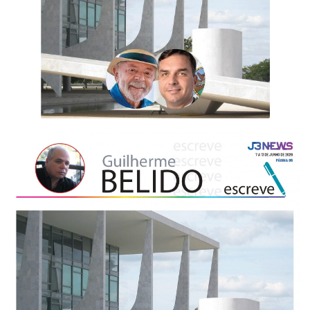
-
Desenvolvido
por
Hesea
Tecnologia
e
Sistemas