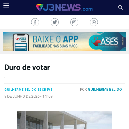
Duro de votar
J3NEWS
.
TV
POR
GUILHERME BELIDO
GUILHERME BELIDO ESCREVE
COLUNAS
9 DE JUNHO DE 2026 -
14h09
FALE
CONOSCO
Copyright
2024