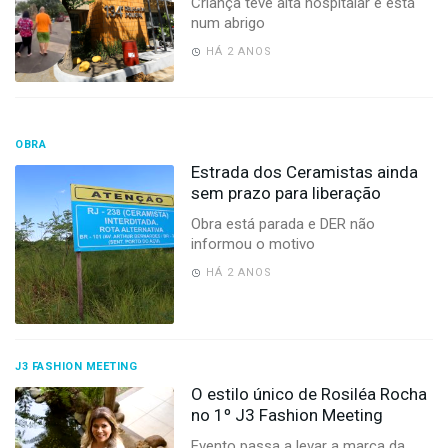
Criança teve alta hospitalar e está
num abrigo
HÁ 2 ANOS
OBRA
Estrada dos Ceramistas ainda
sem prazo para liberação
Obra está parada e DER não
informou o motivo
HÁ 2 ANOS
J3 FASHION MEETING
O estilo único de Rosiléa Rocha
no 1º J3 Fashion Meeting
Evento passa a levar a marca da