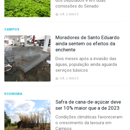
dos Deputados e em duas
-
comissões do Senado
Desenvolvido
por
HÁ 2 ANOS
Hesea
Tecnologia
e
CAMPOS
Sistemas
Moradores de Santo Eduardo
ainda sentem os efeitos da
enchente
Dois meses após a invasão das
águas, população ainda aguarda
serviços básicos
HÁ 2 ANOS
ECONOMIA
Safra de cana-de-açúcar deve
ser 10% maior que a de 2023
Condições climáticas favoreceram
o crescimento da lavoura em
Campos