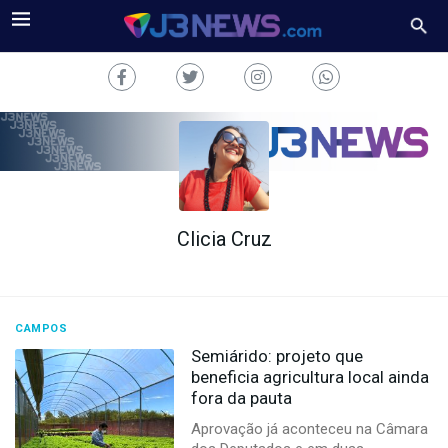
Clicia Cruz
J3NEWS
TV
COLUNAS
CAMPOS
Semiárido: projeto que
FALE
beneficia agricultura local ainda
CONOSCO
fora da pauta
Copyright
Aprovação já aconteceu na Câmara
2024