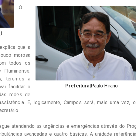
O
)
explica que a
pouco morosa
com todos os
 Fluminense.
s, teremos a
Prefeitura|
Paulo Hirano
i facilitar o
das redes de
ssistência. E, logicamente, Campos será, mais uma vez, o
ecretário.
 segue atendendo as urgências e emergências através do Pro
ulâncias avançadas e quatro básicas. A unidade referência