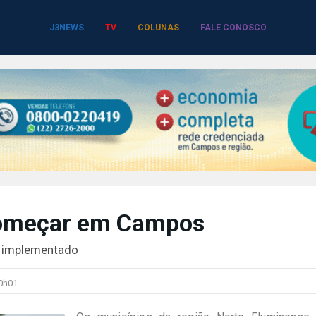
J3NEWS
TV
COLUNAS
FALE CONOSCO
começar em Campos
r implementado
0h01