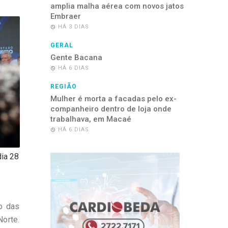
amplia malha aérea com novos jatos
Embraer
HÁ 3 DIAS
GERAL
Gente Bacana
HÁ 6 DIAS
REGIÃO
Mulher é morta a facadas pelo ex-
companheiro dentro de loja onde
trabalhava, em Macaé
HÁ 6 DIAS
ia 28
o das
Norte.