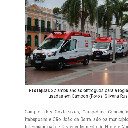
-
Desenvolvido
por
Hesea
Tecnologia
e
Sistemas
Frota|
Das 22 ambulâncias entregues para a regiã
usadas em Campos (Fotos: Silvana Rus
Campos dos Goytacazes, Carapebus, Conceição
Itabapoana e São João da Barra, são os municípi
Intermunicipal de Desenvolvimento do Norte e No