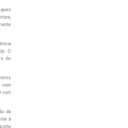
egues
itura,
mente
gência
pp. O
es do
meros
rá com
MU com
ão da
ente à
porte