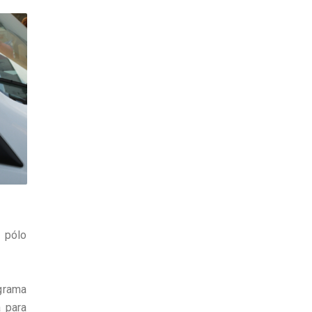
 pólo
grama
 para