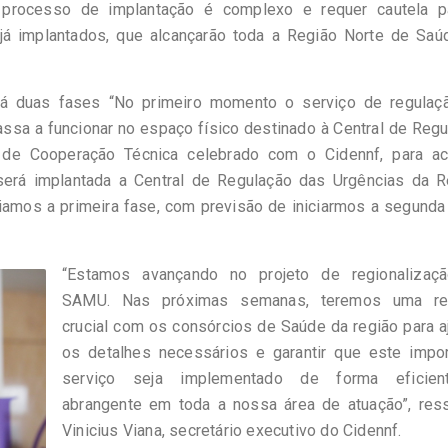
processo de implantação é complexo e requer cautela p
já implantados, que alcançarão toda a Região Norte de Saú
rá duas fases “No primeiro momento o serviço de regulaç
sa a funcionar no espaço físico destinado à Central de Reg
de Cooperação Técnica celebrado com o Cidennf, para aco
será implantada a Central de Regulação das Urgências da R
iamos a primeira fase, com previsão de iniciarmos a segunda
“Estamos avançando no projeto de regionalizaç
SAMU. Nas próximas semanas, teremos uma re
crucial com os consórcios de Saúde da região para a
os detalhes necessários e garantir que este impor
serviço seja implementado de forma eficie
abrangente em toda a nossa área de atuação”, ress
Vinicius Viana, secretário executivo do Cidennf.