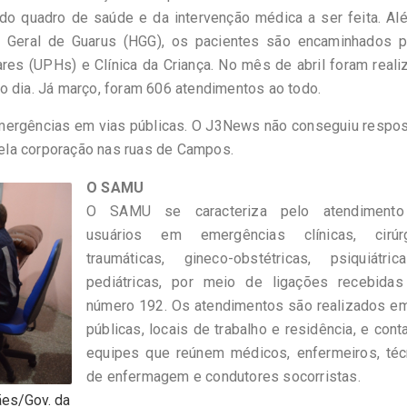
do quadro de saúde e da intervenção médica a ser feita. Al
l Geral de Guarus (HGG), os pacientes são encaminhados p
res (UPHs) e Clínica da Criança. No mês de abril foram real
o dia. Já março, foram 606 atendimentos ao todo.
mergências em vias públicas. O J3News não conseguiu respos
ela corporação nas ruas de Campos.
O SAMU
O SAMU se caracteriza pelo atendiment
usuários em emergências clínicas, cirúrg
traumáticas, gineco-obstétricas, psiquiátri
pediátricas, por meio de ligações recebidas
número 192. Os atendimentos são realizados em
públicas, locais de trabalho e residência, e con
equipes que reúnem médicos, enfermeiros, téc
de enfermagem e condutores socorristas.
ães/Gov. da