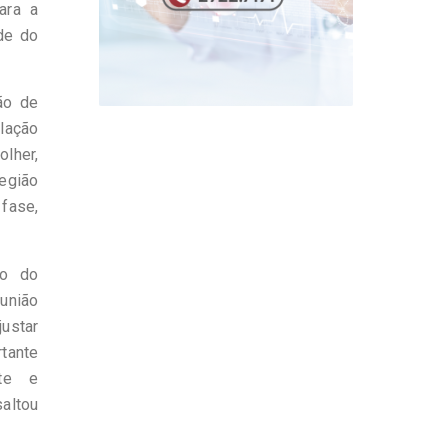
ara a
de do
ão de
ulação
lher,
egião
 fase,
ão do
união
justar
tante
nte e
altou