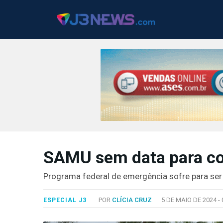
J3NEWS
TV
SAMU sem data para 
COLUNAS
Programa federal de emergência sofre para se
FALE
CONOSCO
POR
CLÍCIA CRUZ
5 DE MAIO DE 2024 -
ESPECIAL J3
Copyright
2024