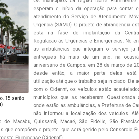
Os municípios da região Norte Fluminense 
esperam o início da operação para contar 
atendimento do Serviço de Atendimento Móv
Urgência (SAMU). O projeto de abrangência es
está na fase de implantação da Centr
Regulação às Urgências e Emergências. No ent
as ambulâncias que integram o serviço já 
entregues há mais de um ano, na ocasi
aniversário de Campos, em 28 de março de 20
desde então, a maior parte delas est
utilização até que o trabalho seja iniciado. De 
com o Cidennf, os veículos estão acautelado
municípios que as receberam. Questionada 
o, 15 serão
t)
onde estão as ambulâncias, a Prefeitura de C
não informou a localização dos veículos. Al
 de Macabu, Quissamã, Macaé, São Fidélis, São Francis
os que compõem o projeto, que será gerido pelo Consórcio P
roeste Fluminense (Cidennf).