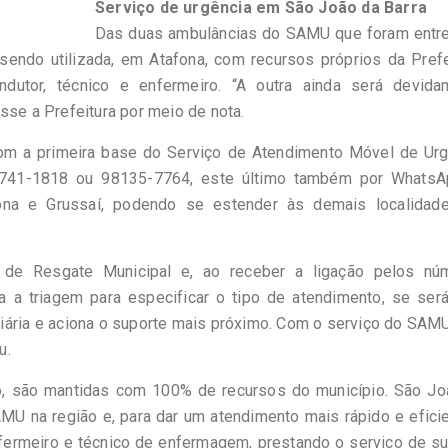
Serviço de urgência em São João da Barra
Das duas ambulâncias do SAMU que foram entr
sendo utilizada, em Atafona, com recursos próprios da Prefe
dutor, técnico e enfermeiro. “A outra ainda será devida
sse a Prefeitura por meio de nota.
 com a primeira base do Serviço de Atendimento Móvel de Ur
 2741-1818 ou 98135-7764, este último também por WhatsA
fona e Grussaí, podendo se estender às demais localidad
de Resgate Municipal e, ao receber a ligação pelos nú
za a triagem para especificar o tipo de atendimento, se se
iária e aciona o suporte mais próximo. Com o serviço do SA
u.
o, são mantidas com 100% de recursos do município. São Jo
MU na região e, para dar um atendimento mais rápido e efici
ermeiro e técnico de enfermagem, prestando o serviço de su