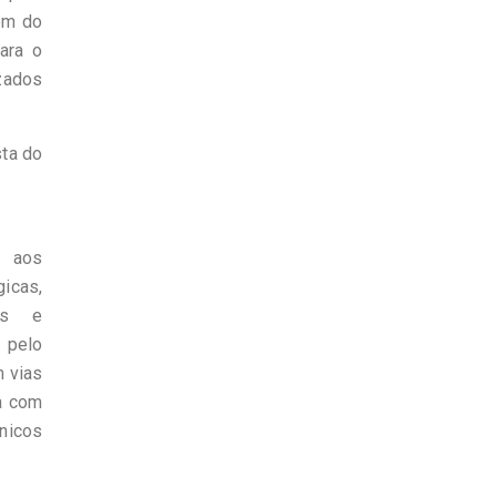
ém do
ara o
izados
ta do
o aos
icas,
cas e
 pelo
 vias
ta com
nicos