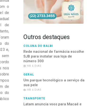
ainda
com o
el de
tadual
al de
anto,
Outros destaques
foram
ão do
COLUNA DO BALBI
23 e,
Rede nacional de farmácia escolhe
á sem
SJB para instalar sua loja de
número 300
acordo
HÁ 6 DIAS
s nos
sobre
GERAL
ampos
Um parque tecnológico a serviço da
sua pele
ém de
HÁ 6 DIAS
co do
úblico
TRANSPORTE
Latam anuncia voos para Macaé e