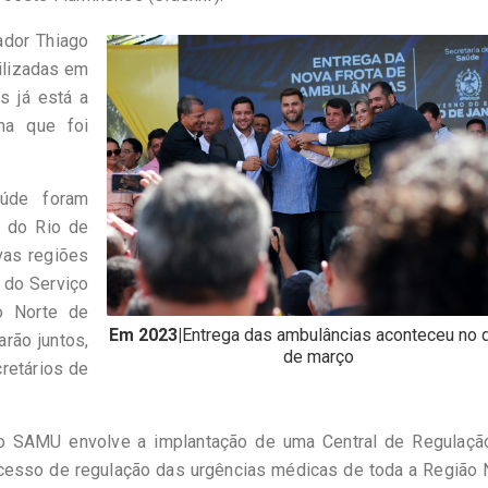
ador Thiago
ilizadas em
s já está a
ma que foi
úde foram
e do Rio de
vas regiões
 do Serviço
o Norte de
Em 2023|
Entrega das ambulâncias aconteceu no d
rão juntos,
de março
retários de
o SAMU envolve a implantação de uma Central de Regulaçã
ocesso de regulação das urgências médicas de toda a Região 