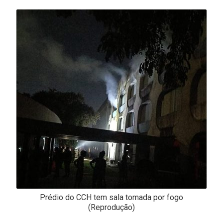
-
Desenvolvido
por
Hesea
Tecnologia
e
Sistemas
Prédio do CCH tem sala tomada por fogo
(Reprodução)