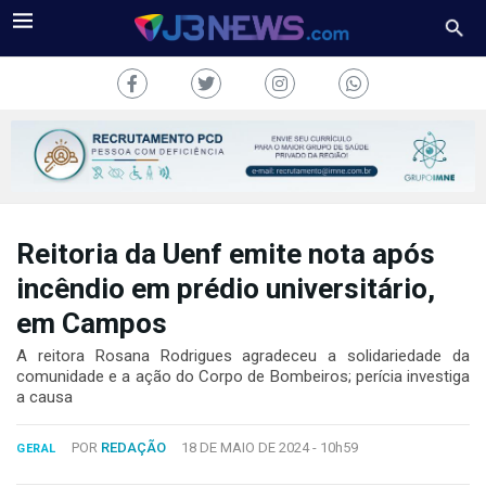
Reitoria da Uenf emite nota após
J3NEWS
incêndio em prédio universitário,
TV
em Campos
COLUNAS
A reitora Rosana Rodrigues agradeceu a solidariedade da
comunidade e a ação do Corpo de Bombeiros; perícia investiga
a causa
FALE
CONOSCO
Copyright
POR
REDAÇÃO
18 DE MAIO DE 2024 -
10h59
GERAL
2024