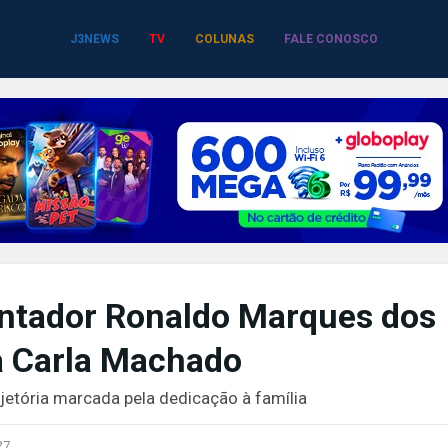
J3NEWS
TV
COLUNAS
FALE CONOSCO
ontador Ronaldo Marques dos
a Carla Machado
rajetória marcada pela dedicação à família
27