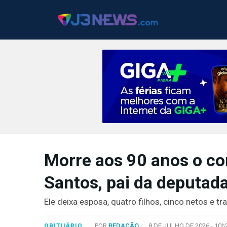
J3NEWS
TV
Morre aos 90 anos o c
COLUNAS
Santos, pai da deputad
FALE
CONOSCO
Ele deixa esposa, quatro filhos, cinco netos e t
Copyright
2024
POR
REDAÇÃO
8 DE JULHO DE 2026 -
10h
OBITUÁRIO