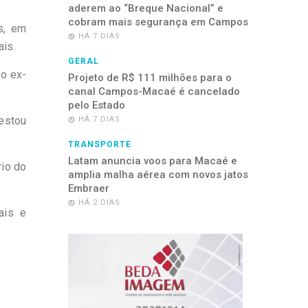
aderem ao “Breque Nacional” e
cobram mais segurança em Campos
s, em
HÁ 7 DIAS
is.
GERAL
 o ex-
Projeto de R$ 111 milhões para o
canal Campos-Macaé é cancelado
pelo Estado
estou
HÁ 7 DIAS
TRANSPORTE
Latam anuncia voos para Macaé e
rio do
amplia malha aérea com novos jatos
Embraer
HÁ 2 DIAS
ais e