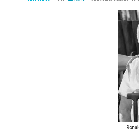
-
Desenvolvido
por
Hesea
Tecnologia
e
Sistemas
Ronal