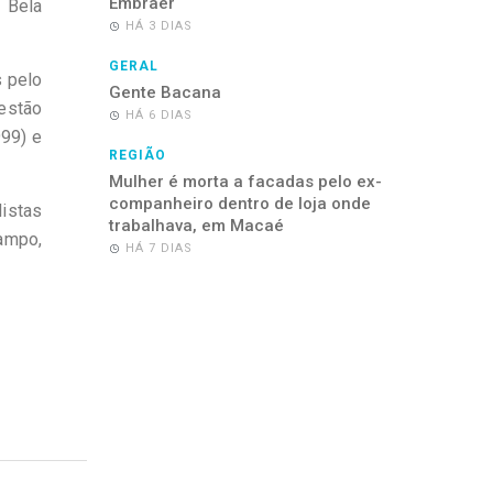
Embraer
a Bela
HÁ 3 DIAS
GERAL
s pelo
Gente Bacana
 estão
HÁ 6 DIAS
99) e
REGIÃO
Mulher é morta a facadas pelo ex-
companheiro dentro de loja onde
listas
trabalhava, em Macaé
ampo,
HÁ 7 DIAS