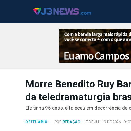
J3NEWS
Morre Benedito Ruy Ba
TV
da teledramaturgia bras
COLUNAS
FALE
Ele tinha 95 anos, e faleceu em decorrência de 
CONOSCO
Copyright
POR
REDAÇÃO
7 DE JULHO DE 2026 -
9h0
OBITUÁRIO
2024