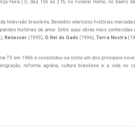
erça-feira (7), das 15h às 21h, no Funeral Home, no bairro d
 televisão brasileira, Benedito eternizou histórias marcada
s grandes histórias de amor. Entre suas obras mais conhecidas
),
Renascer
(1993),
O Rei do Gado
(1996),
Terra Nostra
(19
ra na TV em 1966 e consolidou-se como um dos principais nove
gração, reforma agrária, cultura brasileira e a vida no c