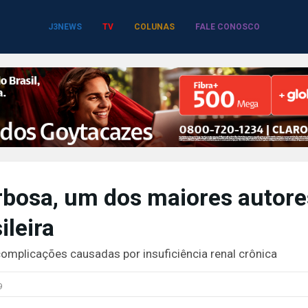
J3NEWS
TV
COLUNAS
FALE CONOSCO
rbosa, um dos maiores autore
ileira
complicações causadas por insuficiência renal crônica
9