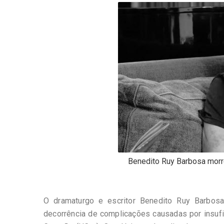
-
Desenvolvido
por
Hesea
Tecnologia
e
Sistemas
Benedito Ruy Barbosa morr
O dramaturgo e escritor Benedito Ruy Barbosa
decorrência de complicações causadas por insufic