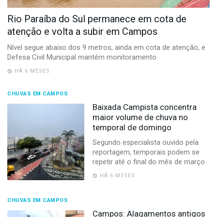
-
Desenvolvido
Rio Paraíba do Sul permanece em cota de
por
atenção e volta a subir em Campos
Hesea
Tecnologia
Nível segue abaixo dos 9 metros, ainda em cota de atenção, e
e
Defesa Civil Municipal mantém monitoramento
Sistemas
HÁ 6 MESES
CHUVAS EM CAMPOS
Baixada Campista concentra
maior volume de chuva no
temporal de domingo
Segundo especialista ouvido pela
reportagem, temporais podem se
repetir até o final do mês de março
HÁ 6 MESES
CHUVAS EM CAMPOS
Campos: Alagamentos antigos