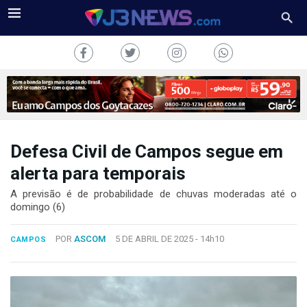
Defesa Civil de Campos segue em
J3NEWS
alerta para temporais
TV
A previsão é de probabilidade de chuvas moderadas até o
domingo (6)
COLUNAS
POR
ASCOM
5 DE ABRIL DE 2025 -
14h10
CAMPOS
FALE
CONOSCO
Copyright
2024