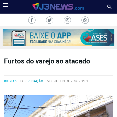
Furtos do varejo ao atacado
J3NEWS
.
TV
POR
REDAÇÃO
5 DE JULHO DE 2026 -
0h01
OPINIÃO
COLUNAS
FALE
CONOSCO
Copyright
2024