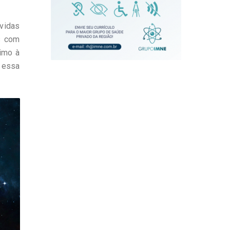
úvidas
s com
ximo à
r essa