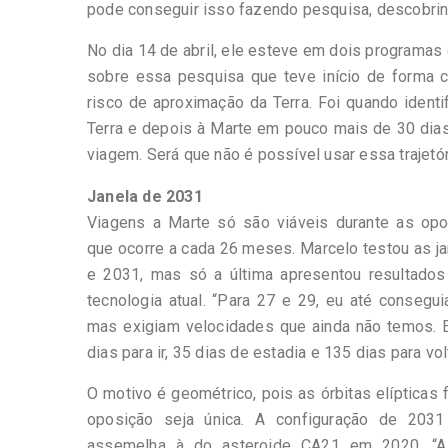
pode conseguir isso fazendo pesquisa, descobrin
No dia 14 de abril, ele esteve em dois programas
sobre essa pesquisa que teve início de forma c
risco de aproximação da Terra. Foi quando identi
Terra e depois à Marte em pouco mais de 30 dias
viagem. Será que não é possível usar essa trajetór
Janela de 2031
Viagens a Marte só são viáveis durante as opo
que ocorre a cada 26 meses. Marcelo testou as j
e 2031, mas só a última apresentou resultado
tecnologia atual. “Para 27 e 29, eu até conseguia
mas exigiam velocidades que ainda não temos. E
dias para ir, 35 dias de estadia e 135 dias para volt
O motivo é geométrico, pois as órbitas elíptica
oposição seja única. A configuração de 20
assemelha à do asteroide CA21 em 2020. “A