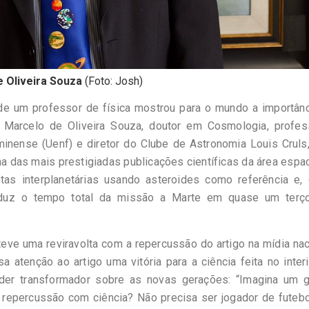
e Oliveira Souza
(Foto: Josh)
 de um professor de física mostrou para o mundo a importânc
Marcelo de Oliveira Souza, doutor em Cosmologia, profes
inense (Uenf) e diretor do Clube de Astronomia Louis Cruls
ma das mais prestigiadas publicações científicas da área espac
tas interplanetárias usando asteroides como referência e,
 reduz o tempo total da missão a Marte em quase um terç
teve uma reviravolta com a repercussão do artigo na mídia nac
a atenção ao artigo uma vitória para a ciência feita no inter
oder transformador sobre as novas gerações: “Imagina um g
repercussão com ciência? Não precisa ser jogador de futebol