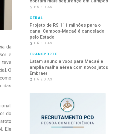
cobram mais segurança em Campos
HÁ 6 DIAS
GERAL
Projeto de R$ 111 milhões para o
canal Campos-Macaé é cancelado
pelo Estado
HÁ 6 DIAS
ia da
sor e
TRANSPORTE
Latam anuncia voos para Macaé e
, teve
amplia malha aérea com novos jatos
ial. O
Embraer
 como
HÁ 2 DIAS
o das
ional.
ior do
aroto
. Ele