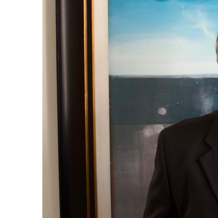
-
Desenvolvido
por
Hesea
Tecnologia
e
Sistemas