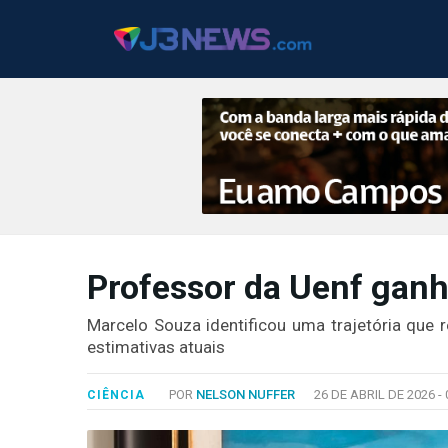
J3NEWS
Professor da Uenf ganh
TV
COLUNAS
Marcelo Souza identificou uma trajetória que
estimativas atuais
FALE
CONOSCO
POR
NELSON NUFFER
26 DE ABRIL DE 2026 -
CIÊNCIA
Copyright
2024