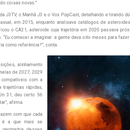
do coisas novas.”
 da J3TV, o Manhã J3 e o Vox PopCast, detalhando e tirando d
asual, em 2015, enquanto analisava catálogos de asteroide
ficou o CA21, asteroide cuja trajetória em 2020 passava pró
. “Eu comecei a imaginar: a gente dava oito meses para faze
ia como referência?”, conta.
sições, alinhamento
anelas de 2027, 2029
s compatíveis com a
 trajetórias rápidas,
m 31, deu certo: 56
ar”, afirma.
s fazem com que cada
31 é a que mais se
 geometria desses