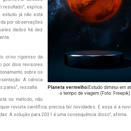
resultado”, explica.
o estudo já não está
uída por observações
queles dados há dez
enta.
o crivo rigoroso da
o por dois revisores
stionamento sobre os
esentação. A ciência
s pares”, ressalta.
Planeta vermelho|
Estudo diminui em a
o tempo de viagem (Foto: Freepik)
está no método, não
quer revista científica, precisa ter novidades. E essa é a nov
idas. A solução para 2031 é uma consequência disso”, afirma.