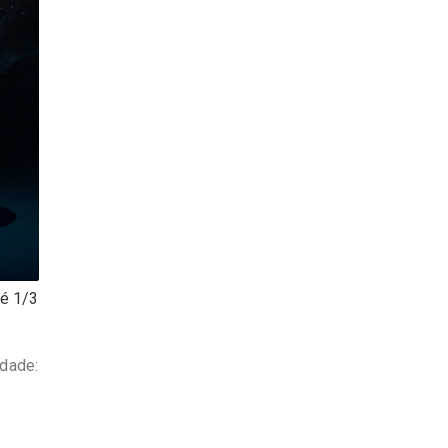
té 1/3
idade: