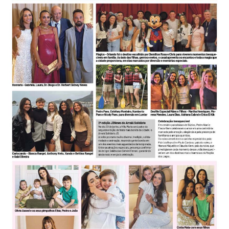
-
Desenvolvido
por
Hesea
Tecnologia
e
Sistemas