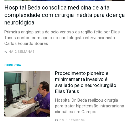
-
Hospital Beda consolida medicina de alta
Desenvolvido
por
complexidade com cirurgia inédita para doença
Hesea
neurológica
Tecnologia
e
Primeira angioplastia de seio venoso da região feita por Elias
Sistemas
Tanus contou com apoio do cardiologista intervencionista
Carlos Eduardo Soares
HÁ 2 SEMANAS
CIIRURGIA
Procedimento pioneiro e
minimamente invasivo é
avaliado pelo neurocirurgião
Elias Tanus
Hospital Dr. Beda realizou cirurgia
para tratar hipertensão intracraniana
idiopática em Campos
HÁ 2 SEMANAS