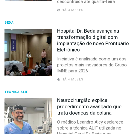
descontraída até quarta-feira
HÁ 3 MESES
BEDA
Hospital Dr. Beda avança na
transformação digital com
implantação de novo Prontuário
Eletrônico
Iniciativa é analisada como um dos
projetos mais inovadores do Grupo
IMNE para 2026
HÁ 4 MESES
TÉCNICA ALIF
Neurocirurgião explica
procedimento avançado que
trata doenças da coluna
O médico Leandro Alcy esclarece
sobre a técnica ALIF utilizada no
Hospital Geral Dr. Beda e os