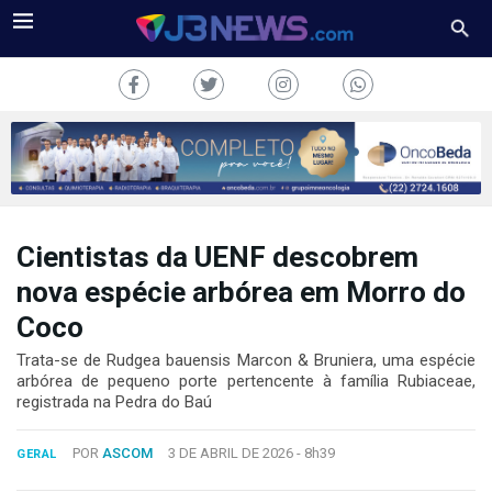
Cientistas da UENF descobrem
J3NEWS
nova espécie arbórea em Morro do
TV
Coco
COLUNAS
Trata-se de Rudgea bauensis Marcon & Bruniera, uma espécie
arbórea de pequeno porte pertencente à família Rubiaceae,
registrada na Pedra do Baú
FALE
CONOSCO
Copyright
POR
ASCOM
3 DE ABRIL DE 2026 -
8h39
GERAL
2024