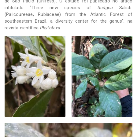
de São Paulo (Unifesp). O estudo foi publicado no artigo
intitulado “Three new species of
Rudgea
Salisb.
(Palicoureeae, Rubiaceae) from the Atlantic Forest of
southeastern Brazil, a diversity center for the genus”, na
revista científica
Phytotaxa
.